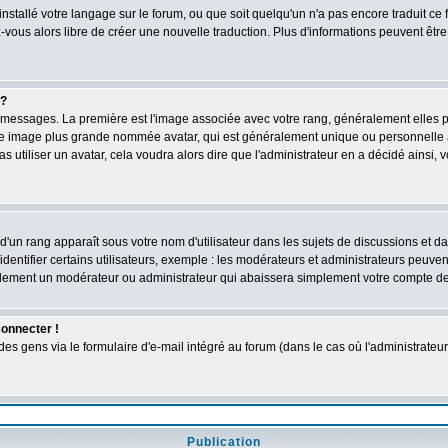
 installé votre langage sur le forum, ou que soit quelqu'un n'a pas encore traduit c
ez-vous alors libre de créer une nouvelle traduction. Plus d'informations peuvent êtr
 ?
des messages. La première est l'image associée avec votre rang, généralement elles
une image plus grande nommée avatar, qui est généralement unique ou personnelle à c
as utiliser un avatar, cela voudra alors dire que l'administrateur en a décidé ains
d'un rang apparaît sous votre nom d'utilisateur dans les sujets de discussions et dans
tifier certains utilisateurs, exemple : les modérateurs et administrateurs peuvent 
bablement un modérateur ou administrateur qui abaissera simplement votre compte d
connecter !
 gens via le formulaire d'e-mail intégré au forum (dans le cas où l'administrateur aur
Publication