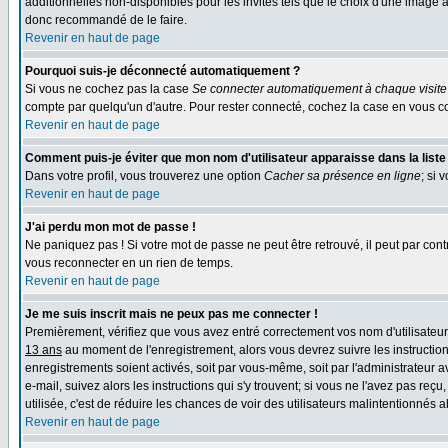
additionnelles non-disponibles pour les invités tels que le choix d'une image av
donc recommandé de le faire.
Revenir en haut de page
Pourquoi suis-je déconnecté automatiquement ?
Si vous ne cochez pas la case
Se connecter automatiquement à chaque visite
compte par quelqu'un d'autre. Pour rester connecté, cochez la case en vous co
Revenir en haut de page
Comment puis-je éviter que mon nom d'utilisateur apparaisse dans la liste d
Dans votre profil, vous trouverez une option
Cacher sa présence en ligne
; si 
Revenir en haut de page
J'ai perdu mon mot de passe !
Ne paniquez pas ! Si votre mot de passe ne peut être retrouvé, il peut par contr
vous reconnecter en un rien de temps.
Revenir en haut de page
Je me suis inscrit mais ne peux pas me connecter !
Premièrement, vérifiez que vous avez entré correctement vos nom d'utilisateur e
13 ans
au moment de l'enregistrement, alors vous devrez suivre les instruction
enregistrements soient activés, soit par vous-même, soit par l'administrateur 
e-mail, suivez alors les instructions qui s'y trouvent; si vous ne l'avez pas reç
utilisée, c'est de réduire les chances de voir des utilisateurs malintentionné
Revenir en haut de page