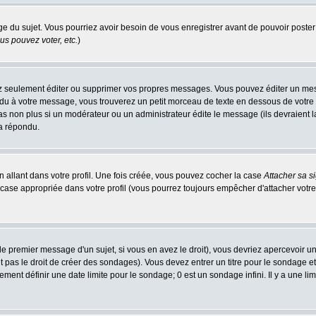
age du sujet. Vous pourriez avoir besoin de vous enregistrer avant de pouvoir poster
s pouvez voter, etc.
)
 seulement éditer ou supprimer vos propres messages. Vous pouvez éditer un messa
 à votre message, vous trouverez un petit morceau de texte en dessous de votre me
 pas non plus si un modérateur ou un administrateur édite le message (ils devraient l
 a répondu.
 allant dans votre profil. Une fois créée, vous pouvez cocher la case
Attacher sa s
case appropriée dans votre profil (vous pourrez toujours empêcher d'attacher votre
e premier message d'un sujet, si vous en avez le droit), vous devriez apercevoir u
 pas le droit de créer des sondages). Vous devez entrer un titre pour le sondage e
ment définir une date limite pour le sondage; 0 est un sondage infini. Il y a une limi