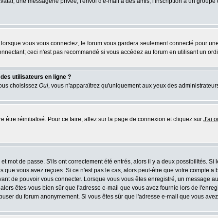
atar, une messagerie privée, l'envoi d'e-mail à des amis, l'inscription à un groupe d
lorsque vous vous connectez, le forum vous gardera seulement connecté pour une pé
nnectant; ceci n'est pas recommandé si vous accédez au forum en utilisant un ordina
es utilisateurs en ligne ?
vous choisissez
Oui
, vous n'apparaîtrez qu'uniquement aux yeux des administrateur
e être réinitialisé. Pour ce faire, allez sur la page de connexion et cliquez sur
J'ai 
t mot de passe. S'ils ont correctement été entrés, alors il y a deux possibilités. Si
s que vous avez reçues. Si ce n'est pas le cas, alors peut-être que votre compte a 
avant de pouvoir vous connecter. Lorsque vous vous êtes enregistré, un message aur
u, alors êtes-vous bien sûr que l'adresse e-mail que vous avez fournie lors de l'enreg
s abuser du forum anonymement. Si vous êtes sûr que l'adresse e-mail que vous avez f