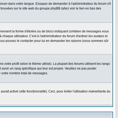
e forum dans votre langue. Essayez de demander à l'administrateur du forum s'il
e trouvées sur le site web du groupe phpBB (allez voir le lien en bas des
 prennent la forme d'étoiles ou de blocs indiquant combien de messages vous
haque utilisateur. C'est à l'administrateur du forum d'activer les avatars et
i, vous pouvez le contacter pour lui en demander les raisons (nous sommes sûr
 votre profil selon le thème utilisé). La plupart des forums utilisent les rangs
avoir un rang spécifique qui leur est propre. Veuillez ne pas poster
e votre nombre total de messages.
ait activé cette fonctionnalité). Ceci, pour éviter l'utilisation malveillante du