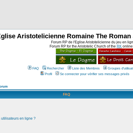
Eglise Aristotelicienne Romaine The Roman 
Forum RP de l'Eglise Aristotelicienne du jeu en lig
Forum RP for the Aristotelic Church of the
RK
onlin
FAQ
Rechercher
Liste des Membres
Groupes d'utilisa
Profil
Se connecter pour vérifier ses messages privés
Forum
FAQ
utilisateurs en ligne ?