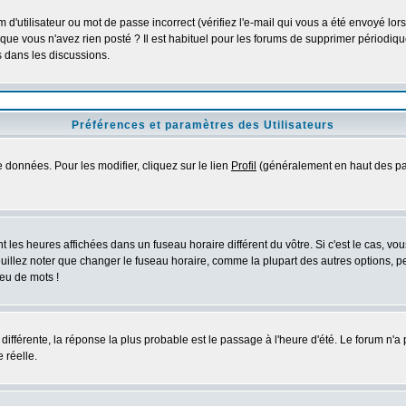
d'utilisateur ou mot de passe incorrect (vérifiez l'e-mail qui vous a été envoyé lo
que vous n'avez rien posté ? Il est habituel pour les forums de supprimer périodique
 dans les discussions.
Préférences et paramètres des Utilisateurs
 données. Pour les modifier, cliquez sur le lien
Profil
(généralement en haut des pag
 les heures affichées dans un fuseau horaire différent du vôtre. Si c'est le cas, vo
uillez noter que changer le fuseau horaire, comme la plupart des autres options, peu
jeu de mots !
s différente, la réponse la plus probable est le passage à l'heure d'été. Le forum n'a
 réelle.