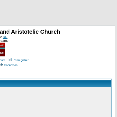
and Aristotelic Church
ne
RR
e game
teurs
S'enregistrer
Connexion