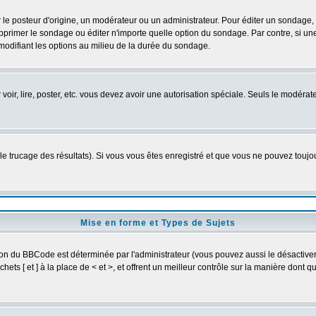
osteur d'origine, un modérateur ou un administrateur. Pour éditer un sondage, cli
primer le sondage ou éditer n'importe quelle option du sondage. Par contre, si un
 modifiant les options au milieu de la durée du sondage.
r voir, lire, poster, etc. vous devez avoir une autorisation spéciale. Seuls le modér
 le trucage des résultats). Si vous vous êtes enregistré et que vous ne pouvez touj
Mise en forme et Types de Sujets
ion du BBCode est déterminée par l'administrateur (vous pouvez aussi le désactive
ts [ et ] à la place de < et >, et offrent un meilleur contrôle sur la manière dont q