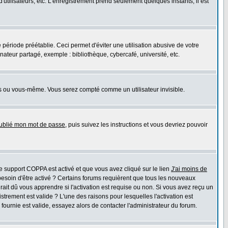
'utilisateurs, etc. L'enregistrement prend seulement quelques instants; il est
riode préétablie. Ceci permet d'éviter une utilisation abusive de votre
teur partagé, exemple : bibliothèque, cybercafé, université, etc.
s ou vous-même. Vous serez compté comme un utilisateur invisible.
oublié mon mot de passe
, puis suivez les instructions et vous devriez pouvoir
 le support COPPA est activé et que vous avez cliqué sur le lien
J'ai moins de
besoin d'être activé ? Certains forums requièrent que tous les nouveaux
ait dû vous apprendre si l'activation est requise ou non. Si vous avez reçu un
istrement est valide ? L'une des raisons pour lesquelles l'activation est
ournie est valide, essayez alors de contacter l'administrateur du forum.