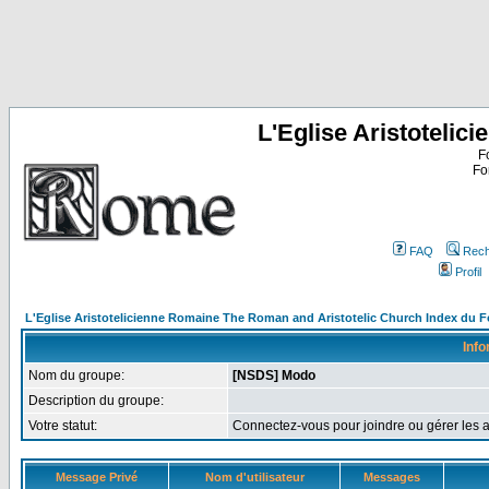
L'Eglise Aristoteli
F
Fo
FAQ
Rech
Profil
L'Eglise Aristotelicienne Romaine The Roman and Aristotelic Church Index du 
Info
Nom du groupe:
[NSDS] Modo
Description du groupe:
Votre statut:
Connectez-vous pour joindre ou gérer le
Message Privé
Nom d'utilisateur
Messages