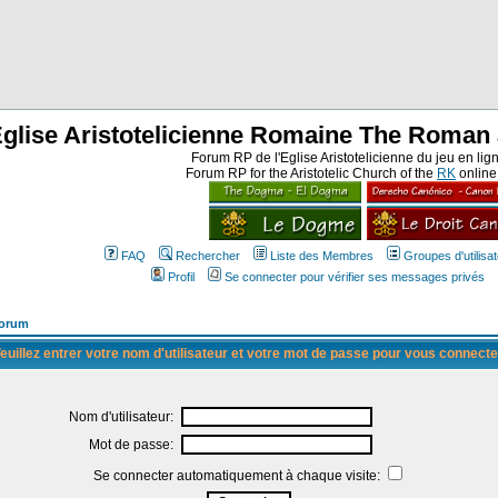
Eglise Aristotelicienne Romaine The Roman 
Forum RP de l'Eglise Aristotelicienne du jeu en lig
Forum RP for the Aristotelic Church of the
RK
onlin
FAQ
Rechercher
Liste des Membres
Groupes d'utilisa
Profil
Se connecter pour vérifier ses messages privés
Forum
euillez entrer votre nom d'utilisateur et votre mot de passe pour vous connecte
Nom d'utilisateur:
Mot de passe:
Se connecter automatiquement à chaque visite: