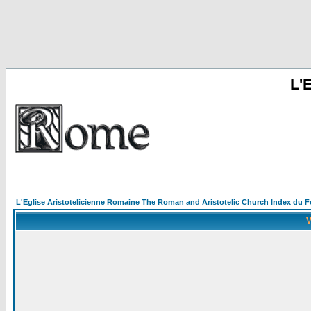
L'
L'Eglise Aristotelicienne Romaine The Roman and Aristotelic Church Index du 
V