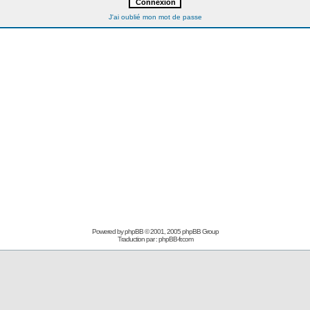
J'ai oublié mon mot de passe
Powered by
phpBB
© 2001, 2005 phpBB Group
Traduction par :
phpBB-fr.com