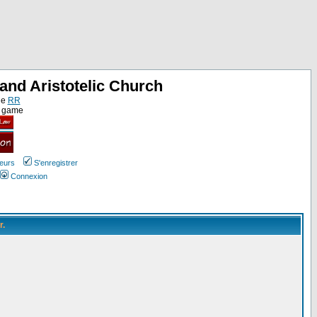
and Aristotelic Church
ne
RR
e game
teurs
S'enregistrer
Connexion
r.