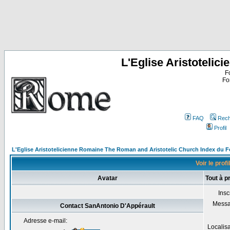
L'Eglise Aristoteli
F
Fo
FAQ
Rech
Profil
L'Eglise Aristotelicienne Romaine The Roman and Aristotelic Church Index du 
Voir le prof
Avatar
Tout à p
Insc
Mess
Contact SanAntonio D'Appérault
Adresse e-mail:
Localis