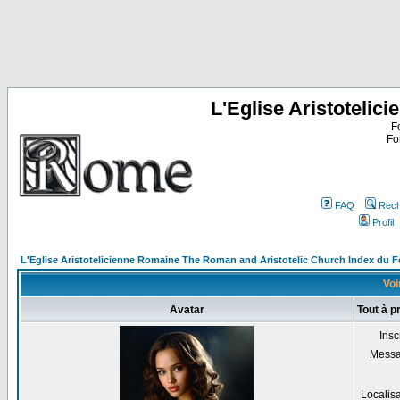
L'Eglise Aristoteli
F
Fo
FAQ
Rech
Profil
L'Eglise Aristotelicienne Romaine The Roman and Aristotelic Church Index du 
Voi
Avatar
Tout à p
Insc
Mess
Localis