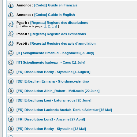
Annonce :
[Codex] Guide en Français
Annonce :
[Codex] Guide in English
Post-it :
[Regesta] Registre des dissolutions
[
Aller à la page:
1
,
2
,
3
,
4
]
Post-it :
[Regesta] Registre des extinctions
Post-it :
[Regesta] Registre des avis d'annulation
[IT] Scioglimento Emanuel - Kagome93 [09 July]
[IT] Scioglimento Isabeau_ - Caos [11 July]
[FR] Dissolution Beeky - Slystaline [4 August]
[DE] Erlöschen Esmarra - Giordano.valentino
[FR] Dissolution Albin_Robert - Meli.melo [22 June]
[DE] Erlöschung Laui - Laturamedus [20 June]
[FR] Dissolution Lacienda Auclair- Darius Saintclar [15 Mai]
[FR] Dissolution Lora1 - Anzeme [27 April]
[FR] Dissolution Beeky - Slystaline [13 Mai]