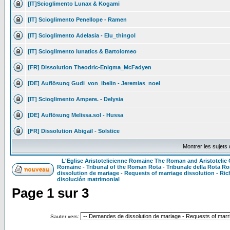
[IT]Scioglimento Lunax & Kogami
[IT] Scioglimento Penellope - Ramen
[IT] Scioglimento Adelasia - Elu_thingol
[IT] Scioglimento lunatics & Bartolomeo
[FR] Dissolution Theodric-Enigma_McFadyen
[DE] Auflösung Gudi_von_ibelin - Jeremias_noel
[IT] Scioglimento Ampere. - Delysia
[DE] Auflösung Melissa.sol - Hussa
[FR] Dissolution Abigail - Solstice
Montrer les sujets
L'Eglise Aristotelicienne Romaine The Roman and Aristoteli
Romaine - Tribunal of the Roman Rota - Tribunale della Rota R
dissolution de mariage - Requests of marriage dissolution - Ric
disolución matrimonial
Page
1
sur
3
Sauter vers: