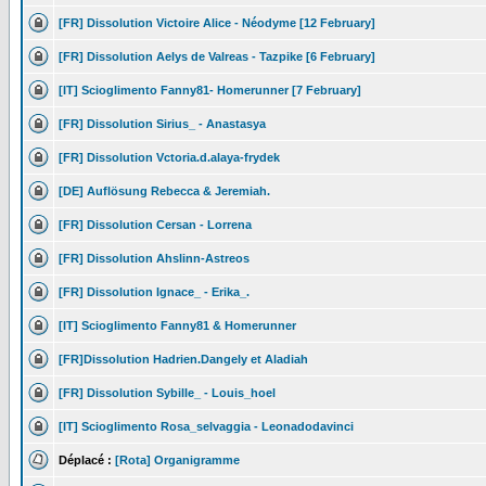
[FR] Dissolution Victoire Alice - Néodyme [12 February]
[FR] Dissolution Aelys de Valreas - Tazpike [6 February]
[IT] Scioglimento Fanny81- Homerunner [7 February]
[FR] Dissolution Sirius_ - Anastasya
[FR] Dissolution Vctoria.d.alaya-frydek
[DE] Auflösung Rebecca & Jeremiah.
[FR] Dissolution Cersan - Lorrena
[FR] Dissolution Ahslinn-Astreos
[FR] Dissolution Ignace_ - Erika_.
[IT] Scioglimento Fanny81 & Homerunner
[FR]Dissolution Hadrien.Dangely et Aladiah
[FR] Dissolution Sybille_ - Louis_hoel
[IT] Scioglimento Rosa_selvaggia - Leonadodavinci
Déplacé :
[Rota] Organigramme