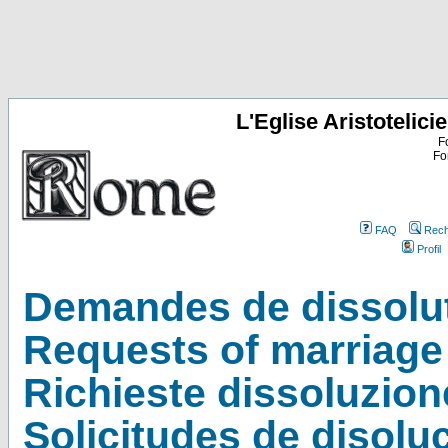
L'Eglise Aristoteli
F
Fo
FAQ
Rech
Profil
Demandes de dissolut
Requests of marriage 
Richieste dissoluzion
Solicitudes de disolu