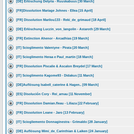
[DE] Erlöschung Delyria - Ruuskabuus [30 March]
[FR]Dissolution Mariage Johnes - Ellea [15 April]
[FR] Dissolution Marilou133 - Reki_de_grimaud [18 April]
[DE] Erlöschung Luczin_von_langolin - Astaroth [29 March]
[FR] Extinction Ahenor - Arcadhias [19 March]
[IT] Scioglimento Valentyne - Pirata [20 March]
[IT] Scioglimento Heraa e Paul_martin [18 March]
[FR] Dissolution Piscalie & Ascalon Breydel [17 March]
[IT] Scioglimento Kagome93 - Didakus [11 March]
[DE]Auflösung Isabell_caterine & Hagen.. [09 March]
[ES] Disolución Cory - Rei_arnau [11 November]
[FR] Dissolution Damian.fleau - Liliaza [22 February]
[FR] Dissolution Leane - Jaro [13 February]
[IT] Sciogliemento Donnaginestra - Grimaldo [28 January]
[DE] Auflösung Mimi_de_Carinthian & Laiken [24 January]