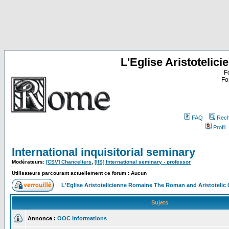
L'Eglise Aristoteli
F
Fo
FAQ
Rech
Profil
International inquisitorial seminary
Modérateurs:
[CSV] Chanceliers
,
[IIS] International seminary - professor
Utilisateurs parcourant actuellement ce forum : Aucun
L'Eglise Aristotelicienne Romaine The Roman and Aristoteli
Sujets
Annonce :
OOC Informations