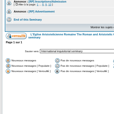
Annonce :
[RP] Inscriptions/Admission
[
Aller à la page:
1
...
8
,
9
,
10
]
Annonce :
[RP] Advertisement
End of this Seminary
Montrer les sujets
L'Eglise Aristotelicienne Romaine The Roman and Aristoteli
seminary
Page
1
sur
1
Sauter vers:
Nouveaux messages
Pas de nouveaux messages
Nouveaux messages [ Populaire ]
Pas de nouveaux messages [ Populaire ]
Nouveaux messages [ Verrouillé ]
Pas de nouveaux messages [ Verrouillé ]