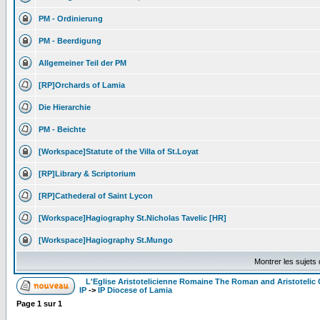
PM - Ordinierung
PM - Beerdigung
Allgemeiner Teil der PM
[RP]Orchards of Lamia
Die Hierarchie
PM - Beichte
[Workspace]Statute of the Villa of St.Loyat
[RP]Library & Scriptorium
[RP]Cathederal of Saint Lycon
[Workspace]Hagiography St.Nicholas Tavelic [HR]
[Workspace]Hagiography St.Mungo
Montrer les sujets
L'Eglise Aristotelicienne Romaine The Roman and Aristoteli
IP
->
IP Diocese of Lamia
Page
1
sur
1