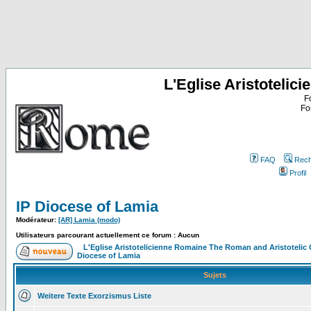
L'Eglise Aristoteli
F
Fo
FAQ
Rech
Profil
IP Diocese of Lamia
Modérateur:
[AR] Lamia (modo)
Utilisateurs parcourant actuellement ce forum : Aucun
L'Eglise Aristotelicienne Romaine The Roman and Aristoteli
Diocese of Lamia
Sujets
Weitere Texte Exorzismus Liste