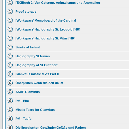
[EX]Buch 2: Von Geistern, Animalismus und Anomalien
Proof storage
[Workspace]Memoboard of the Cardinal
[Workspace]Hagiography St. Leopold [HR]
[Workspace]Hagiography St. Vitus [HR]
Saints of Ireland
Hagiography St.Ninian
Hagiography of St.Cuthbert
Gianvitus missle texts Part II
Überprüfen wenn die Zeit da ist
ASAP Gianvitus
PM - Ehe
Missle Texts for Gianvitus
PM - Taufe
Die liturgischen Gewänder,Gefäße und Farben