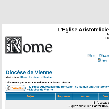
L'Eglise Aristoteli
F
Fo
FAQ
Rech
Profil
Diocèse de Vienne
Modérateur:
[Curia] Électeurs - Electors
Utilisateurs parcourant actuellement ce forum : Aucun
L'Eglise Aristotelicienne Romaine The Roman and Aristoteli
>
Diocèse de Vienne
Sujets
Réponses
Auteur
Vus
Il n'y a pa
Cliquez sur le lien
Poster un N