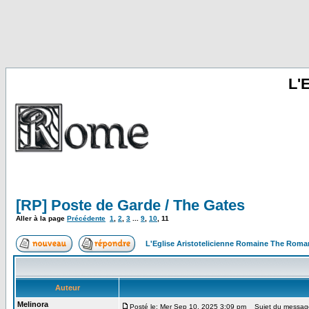
L'
[RP] Poste de Garde / The Gates
Aller à la page
Précédente
1
,
2
,
3
...
9
,
10
,
11
L'Eglise Aristotelicienne Romaine The Roma
Auteur
Melinora
Posté le: Mer Sep 10, 2025 3:09 pm
Sujet du messag