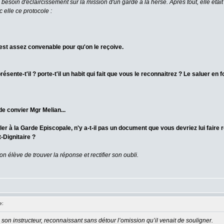
esoin d'éclaircissement sur la mission d'un garde à la herse. Après tout, elle était
 elle ce protocole :
est assez convenable pour qu'on le reçoive.
présente-t'il ? porte-t'il un habit qui fait que vous le reconnaitrez ? Le saluer en
de convier Mgr Melian...
ler à la Garde Episcopale, n'y a-t-il pas un document que vous devriez lui faire 
-Dignitaire ?
on élève de trouver la réponse et rectifier son oubli.
e:
 son instructeur, reconnaissant sans détour l’omission qu’il venait de souligner.