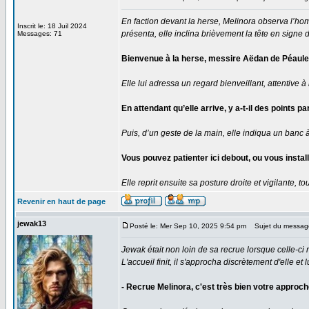
En faction devant la herse, Melinora observa l’hom
Inscrit le: 18 Juil 2024
présenta, elle inclina brièvement la tête en signe d
Messages: 71
Bienvenue à la herse, messire Aëdan de Péaule. 
Elle lui adressa un regard bienveillant, attentive à n
En attendant qu’elle arrive, y a-t-il des point
Puis, d’un geste de la main, elle indiqua un banc 
Vous pouvez patienter ici debout, ou vous instal
Elle reprit ensuite sa posture droite et vigilante,
Revenir en haut de page
jewak13
Posté le: Mer Sep 10, 2025 9:54 pm
Sujet du messag
Jewak était non loin de sa recrue lorsque celle-ci reç
L'accueil finit, il s'approcha discrètement d'elle et
- Recrue Melinora, c'est très bien votre approch