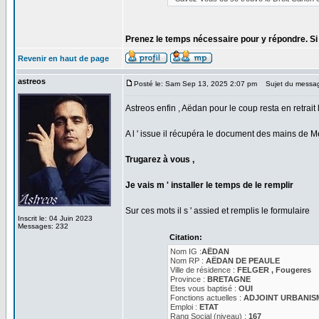
Prenez le temps nécessaire pour y répondre. Si qu
Revenir en haut de page
astreos
Posté le: Sam Sep 13, 2025 2:07 pm
Sujet du messa
Astreos enfin , Aëdan pour le coup resta en retrait 
A l ' issue il récupéra le document des mains de M
Trugarez à vous ,
Je vais m ' installer le temps de le remplir
Sur ces mots il s ' assied et remplis le formulaire
Inscrit le: 04 Juin 2023
Messages: 232
Citation:
Nom IG :
AËDAN
Nom RP :
AËDAN DE PEAULE
Ville de résidence :
FELGER , Fougeres
Province :
BRETAGNE
Etes vous baptisé :
OUI
Fonctions actuelles :
ADJOINT URBANIS
Emploi :
ETAT
Rang Social (niveau) :
167