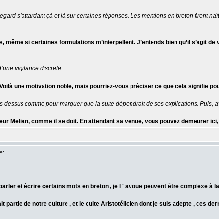
gard s’attardant çà et là sur certaines réponses. Les mentions en breton firent naît
 même si certaines formulations m’interpellent. J’entends bien qu’il s’agit de vo
’une vigilance discrète.
”. Voilà une motivation noble, mais pourriez-vous préciser ce que cela signifie
s dessus comme pour marquer que la suite dépendrait de ses explications. Puis, av
ur Melian, comme il se doit. En attendant sa venue, vous pouvez demeurer ici, 
e:
parler et écrire certains mots en breton , je l ' avoue peuvent être complexe à 
ait partie de notre culture , et le culte Aristotélicien dont je suis adepte , ces