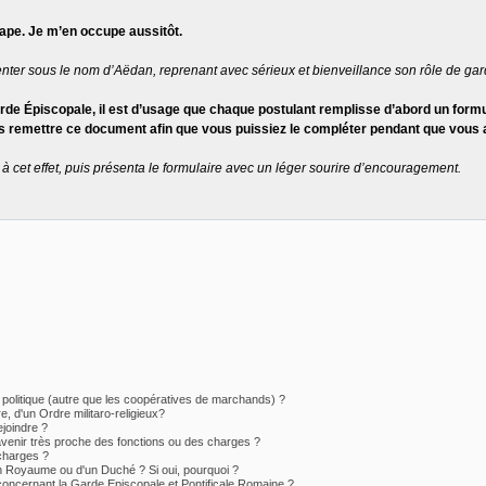
tape. Je m’en occupe aussitôt.
enter sous le nom d’Aëdan, reprenant avec sérieux et bienveillance son rôle de gar
de Épiscopale, il est d’usage que chaque postulant remplisse d’abord un formula
s remettre ce document afin que vous puissiez le compléter pendant que vous 
à cet effet, puis présenta le formulaire avec un léger sourire d’encouragement.
 politique (autre que les coopératives de marchands) ?
, d'un Ordre militaro-religieux?
ejoindre ?
enir très proche des fonctions ou des charges ?
charges ?
'un Royaume ou d'un Duché ? Si oui, pourquoi ?
concernant la Garde Episcopale et Pontificale Romaine ?