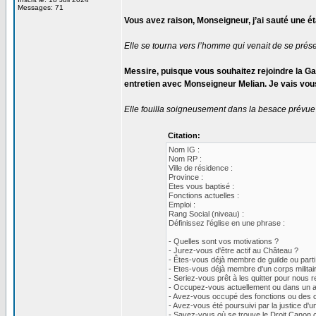
Messages: 71
Vous avez raison, Monseigneur, j’ai sauté une é
Elle se tourna vers l’homme qui venait de se prés
Messire, puisque vous souhaitez rejoindre la Gar
entretien avec Monseigneur Melian. Je vais vou
Elle fouilla soigneusement dans la besace prévue 
Citation:
Nom IG :
Nom RP :
Ville de résidence :
Province :
Etes vous baptisé :
Fonctions actuelles :
Emploi :
Rang Social (niveau) :
Définissez l'église en une phrase :
- Quelles sont vos motivations ?
- Jurez-vous d'être actif au Château ?
- Êtes-vous déjà membre de guilde ou parti
- Etes-vous déjà membre d'un corps militaire
- Seriez-vous prêt à les quitter pour nous r
- Occupez-vous actuellement ou dans un av
- Avez-vous occupé des fonctions ou des 
- Avez-vous été poursuivi par la justice d
- Savez-vous où se trouve le Droit Canon 