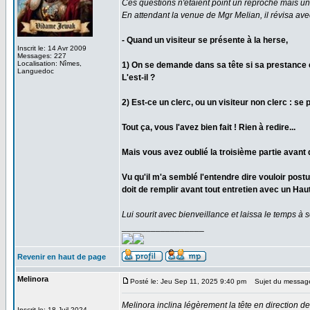
Ces questions n'étaient point un reproche mais un b
En attendant la venue de Mgr Melian, il révisa avec
- Quand un visiteur se présente à la herse,
Inscrit le: 14 Avr 2009
Messages: 227
Localisation: Nîmes,
1) On se demande dans sa tête si sa prestance 
Languedoc
L'est-il ?
2) Est-ce un clerc, ou un visiteur non clerc : se 
Tout ça, vous l'avez bien fait ! Rien à redire...
Mais vous avez oublié la troisième partie avant 
Vu qu'il m'a semblé l'entendre dire vouloir postu
doit de remplir avant tout entretien avec un Haut
Lui sourit avec bienveillance et laissa le temps à s
_________________
Revenir en haut de page
Melinora
Posté le: Jeu Sep 11, 2025 9:40 pm
Sujet du messag
Melinora inclina légèrement la tête en direction de
Inscrit le: 18 Juil 2024