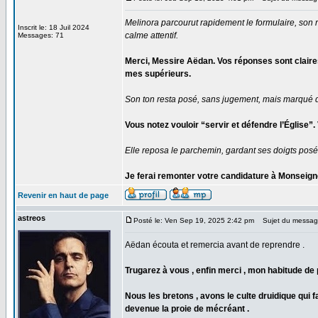
Melinora parcourut rapidement le formulaire, son re
Inscrit le: 18 Juil 2024
calme attentif.
Messages: 71
Merci, Messire Aëdan. Vos réponses sont claires,
mes supérieurs.
Son ton resta posé, sans jugement, mais marqué d
Vous notez vouloir “servir et défendre l’Église
Elle reposa le parchemin, gardant ses doigts posé
Je ferai remonter votre candidature à Monseigne
Revenir en haut de page
astreos
Posté le: Ven Sep 19, 2025 2:42 pm
Sujet du messag
Aëdan écouta et remercia avant de reprendre .
Trugarez à vous , enfin merci , mon habitude de 
Nous les bretons , avons le culte druidique qui f
devenue la proie de mécréant .