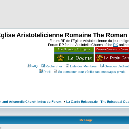
Eglise Aristotelicienne Romaine The Roman 
Forum RP de l'Eglise Aristotelicienne du jeu en lig
Forum RP for the Aristotelic Church of the
RK
onlin
FAQ
Rechercher
Liste des Membres
Groupes d'utilisa
Profil
Se connecter pour vérifier ses messages privés
n and Aristotelic Church Index du Forum
->
La Garde Épiscopale - The Episcopal Gua
Message
e: