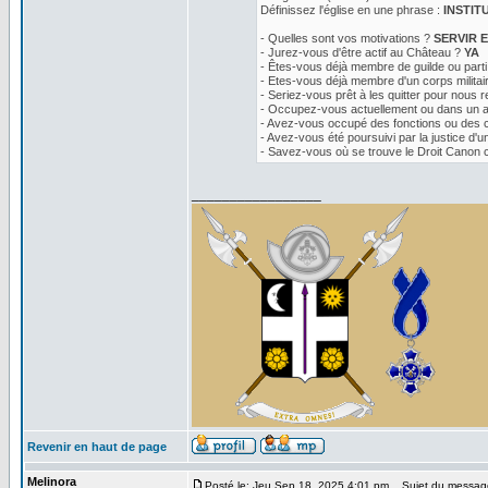
Définissez l'église en une phrase :
INSTIT
- Quelles sont vos motivations ?
SERVIR E
- Jurez-vous d'être actif au Château ?
YA
- Êtes-vous déjà membre de guilde ou parti
- Etes-vous déjà membre d'un corps militaire
- Seriez-vous prêt à les quitter pour nous r
- Occupez-vous actuellement ou dans un a
- Avez-vous occupé des fonctions ou des
- Avez-vous été poursuivi par la justice d
- Savez-vous où se trouve le Droit Canon 
_________________
Revenir en haut de page
Melinora
Posté le: Jeu Sep 18, 2025 4:01 pm
Sujet du messag