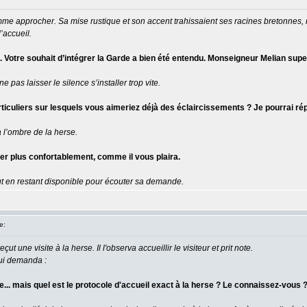
me approcher. Sa mise rustique et son accent trahissaient ses racines bretonnes, mai
’accueil.
Votre souhait d’intégrer la Garde a bien été entendu. Monseigneur Melian super
e pas laisser le silence s’installer trop vite.
s particuliers sur lesquels vous aimeriez déjà des éclaircissements ? Je pourra
à l’ombre de la herse.
ler plus confortablement, comme il vous plaira.
 tout en restant disponible pour écouter sa demande.
e:
ut une visite à la herse. Il l'observa accueillir le visiteur et prit note.
 lui demanda :
e... mais quel est le protocole d'accueil exact à la herse ? Le connaissez-vous 