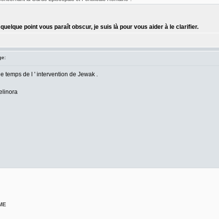
elque point vous paraît obscur, je suis là pour vous aider à le clarifier.
ge:
le temps de l ' intervention de Jewak .
elinora
ME