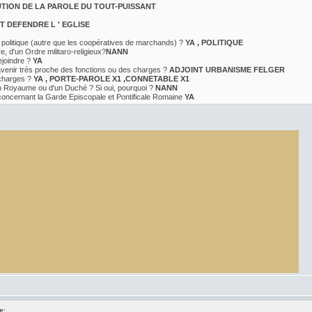
UTION DE LA PAROLE DU TOUT-PUISSANT
T DEFENDRE L ' EGLISE
 politique (autre que les coopératives de marchands) ?
YA , POLITIQUE
, d'un Ordre militaro-religieux?
NANN
ejoindre ?
YA
venir très proche des fonctions ou des charges ?
ADJOINT URBANISME FELGER
 charges ?
YA , PORTE-PAROLE X1 ,CONNETABLE X1
'un Royaume ou d'un Duché ? Si oui, pourquoi ?
NANN
concernant la Garde Episcopale et Pontificale Romaine
YA
e: