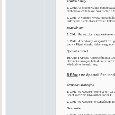
Területi hatály
6. Cikk:
Az Érseki Hivatal joghatóság
által elkövetett tettekre. Vita esetén a
7. Cikk :
A Nemzeti Hivatal joghatósága
tartózkodó hívek által elkövetett tette
Beadványok
8. Cikk :
Panaszokat vagy kéréseket az
9. Cikk :
A beadvány vizsgálatát az ügyé
vagy a Pápai Konzisztórium vagy egy B
Speciális esetek
10. Cikk :
A Pápai Konzisztórium a Gra
Hivatal kizárólagos hatáskörébe tarto
között történhetnek meg.
B Rész
: Az Apostoli Penitenc
Általános szabályok
1. Cikk :
Az Apostoli Peitenciárium az e
Szent inkvizíció Hivatalához tartozik.
2. Cikk :
Az Apostoli Penitenciárium íté
Összetétel