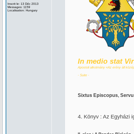
Inscrit le: 13 Déc 2013
Messages: 1159
Localisation: Hungary
........
In medio stat Vi
Apostoli alkotmány «Az erény áll köz
- Suite -
Sixtus Episcopus, Serv
4. Könyv : Az Egyházi 