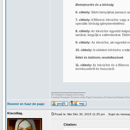
Beterjesztés és a bíróság
6. cikkely:
Bárki benyújthat panaszt a
7. cikkely:
A Bíboros Inkvizítor vagy a 
speciális bíróság igénybevételéhez.
8. cikkely:
Az inkvizítor egyedül dolgoz
tanúkat, begyűjti a vallomásokat. Eldön
9. cikkely:
Az inkvizítor, aki egyedül v
10. cikkely:
A védelem kérésére a telje
Ítélet és különös rendelkezések
11. cikkely:
Az Inkvizítor és a Bíboros 
természetéről és hosszáról.
_________________
SE Vidigueira-Szapáry Kiscsillag
Cardinal-Presbyter Emeritus of the Papal Consistory of Central and Eastern Eur
Revenir en haut de page
Kiscsillag.
Posté le: Mer Déc 30, 2015 11:35 pm
Sujet du messa
Citation: