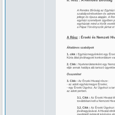
II. rész : A Rendes Bíróság
A Rendes Bíróság az Egyházi 
szabálysértésekben és adminis
jellege és típusa alapján. A R
egyházi személyek ügyében pe
egyháziak mind a hívők eseté
a Pápai Törvényszék járhat el 
A Rész
: Érseki és Nemzeti Hi
Általános szabályok
1. cikk :
Egyházmegyénként egy Érseki H
Kúria által jóváhagyott konkordátum 
2. Cikk :
Nyelvterületenként egy Nemzet
eljár annak hatálya alá tartozó ügyekbe
Összetétel
3. Cikk :
Az Érseki Hivatal része :
- az adott egyházmegye Érseke;
- egy Érseki Ügyész. Az Ügyészt a tar
az adott perben.
3.1. Cikk :
Az Érseki Hivatal 
továbbítani kell a Nemzeti Hiva
3.2. Cikk :
Az Érseki Ügyészt 
jóváhagyásával. A Hivatal eln
megfelelő indokolt kérésére el