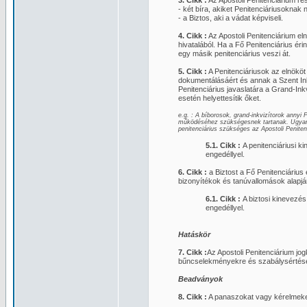
3. Cikk :
Az Apostoli Penitenciárium ré
- két bíra, akiket Penitenciáriusoknak 
- a Biztos, aki a vádat képviseli.
4. Cikk :
Az Apostoli Penitenciárium el
hivatalából. Ha a Fő Penitenciárius éri
egy másik penitenciárius veszi át.
5. Cikk :
A Penitenciáriusok az elnököt 
dokumentálásáért és annak a Szent Inkv
Penitenciárius javaslatára a Grand-Inkv
esetén helyettesítik őket.
e.g. : A bíborosok, grand-inkvizítorok annyi
működéséhez szükségesnek tartanak. Ugyanak
penitenciárius szükséges az Apostoli Penit
5.1. Cikk :
A penitenciáriusi k
engedéllyel.
6. Cikk :
a Biztost a Fő Penitenciárius e
bizonyítékok és tanúvallomások alapjá
6.1. Cikk :
A biztosi kinevezés
engedéllyel.
Hatáskör
7. Cikk :
Az Apostoli Penitenciárium jog
bűncselekményekre és szabálysértés
Beadványok
8. Cikk :
A panaszokat vagy kérelmeket a