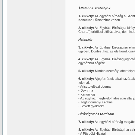
Általános szabályok
1. cikkely:
Az egyházi bíróság a Szent 
Kancellár Főinkvizítor vezeti.
2. cikkely:
Az Egyházi Bíróság a királ
Charta"] erkölcsi előírásaival, de min
Hatáskör
3. cikkely:
Az Egyházi Bíróság jár el m
ügyben. Döntést hoz az elé került csel
4. cikkely:
Az Egyházi Bíróság joghatós
egyházközségére.
5. cikkely:
Minden személy lehet felper
6. cikkely:
A jogforrások alkalmazásako
felett áll:
- Arisztotelészi dogma
- Doktrína
- Kánon jog
- Az egyház megfelelő hatóságai álta
- Jogtudományi szokás
- Bevett gyakorlat
Bíróságok és forrásaik
7. cikkely:
Az egyházi bíróság magában
8. cikkely:
Az Egyházi Bíróság hat szint
- A Püspöki Hivatal