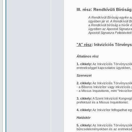
III. rész: Rendkívüli Bíróság
A Rendkívüli Bíróság egyike 
ügyében jár el. A Rendkívüli B
a Rendkívüli bíróság a hívők 
ügyeiben az Apostoli Signatur
Apostoli Signatura Fellebbvitel
"A" rész
: Inkvizíciós Törvény
Általános rész
1. cikkely:
Az Inkvizíciós Törvényszék
eretnekséggel kapcsolatos ügyekben, m
Szervezet
2. cikkely:
Az Inkvizíciós Törvényszék 
- a Bíboros Inkvizítor vagy inkvizíciós
- a Missus Inquisitionis, mint "Inkvizít
3. cikkely:
A Szent Inkvizíció Kongregác
prefektust és a Missus Inquisitionist.
4. cikkely:
Az Inkvizítor felfogadhat egy
Hatáskör
5. cikkely:
Az Inkvizíciós Törvényszékn
bűncselekményekben és az eretneksé