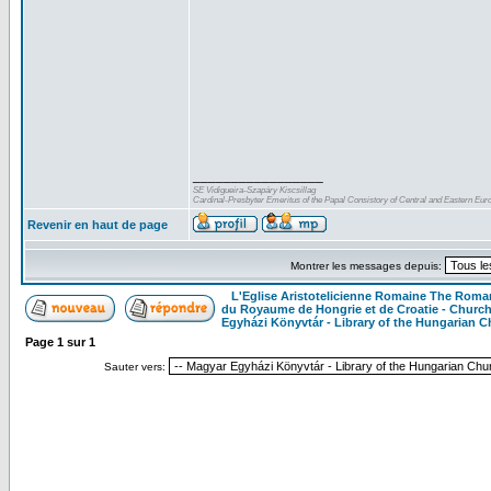
_________________
SE Vidigueira-Szapáry Kiscsillag
Cardinal-Presbyter Emeritus of the Papal Consistory of Central and Eastern Eur
Revenir en haut de page
Montrer les messages depuis:
L'Eglise Aristotelicienne Romaine The Roma
du Royaume de Hongrie et de Croatie - Churc
Egyházi Könyvtár - Library of the Hungarian 
Page
1
sur
1
Sauter vers: