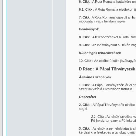
6. Cikk :
A Rota Romana hatásköre unive
6.1. Cikk :
A Rota Romana elsőfokon jár
7. Cikk :
A Rota Romana jogosult a Hiva
módosítani vagy helybenhagyni.
Beadványok
8. Cikk :
A fellebbezéseket a Rota Roman
9. Cikk :
Az indítványokat a Dékán vag
Különleges rendelkezések
10. Cikk :
Az elsőfokú ítélet jóváhagyá
D Rész
: A Pápai Törvényszék
Általános szabályok
1. Cikk :
A Pápai Törvényszék jár el el
Szent inkvizíció Hivatalához tartozik.
Összetétel
2. Cikk :
A Pápai Törvényszék elnöke á
segíti.
2.1. Cikk :
Az elnök távolléte 
Fő Inkvizítor vagy a Fő Inkvizí
3. Cikk :
Az elnök a per lefolytatására 
kérdezi ki a feleket és a tanúkat, gyűj