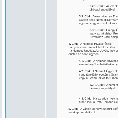
3.2.1. Cikk :
Az érseki
bírósági engedéllyel.
3.3. Cikk:
Amennyiben az Érsek
alapján azt a Nemzeti Kormányz
ügyészt vagy a Szent Inkvizíci
3.3.1. Cikk :
Ha egy Ér
vagy az Inkvizítor Pr
Hivatalhoz kerül deleg
4. Cikk :
A Nemzeti Hivatal része:
- a nyelvterület szerint illetékes Bíboro
- a Nemzeti Ügyész. Az Ügyész helyett
érintett az adott ügyben.
4.1. Cikk :
A Nemzeti Hivatal e
esetén helyüket betöltheti a n
4.2. Cikk:
A Nemzeti Ügyészt eg
vagy távollétük esetén a Grand
vagy a Grand-Inkvizítor Bíbor
4.2.1. Cikk :
A nemzeti
bírósági engedéllyel.
4.3. Cikk :
Ha az adott nyelvte
átkerülnek a Rota Romana elé
5. Cikk :
A vádlott lakhelye szerint ill
másképp rendelkezik.