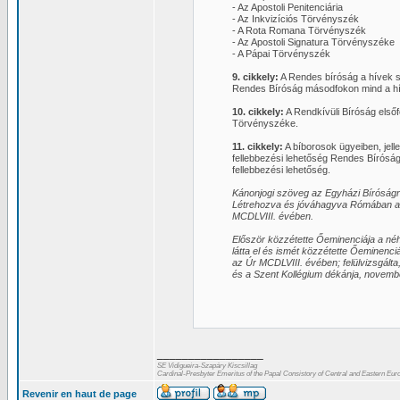
- Az Apostoli Penitenciária
- Az Inkvizíciós Törvényszék
- A Rota Romana Törvényszék
- Az Apostoli Signatura Törvényszéke
- A Pápai Törvényszék
9. cikkely:
A Rendes bíróság a hívek sz
Rendes Bíróság másodfokon mind a hí
10. cikkely:
A Rendkívüli Bíróság elsőf
Törvényszéke.
11. cikkely:
A bíborosok ügyeiben, jell
fellebbezési lehetőség Rendes Bíróság
fellebbezési lehetőség.
Kánonjogi szöveg az Egyházi Bíróságr
Létrehozva és jóváhagyva Rómában a Sz
MCDLVIII. évében.
Először közzétette Őeminenciája a néh
látta el és ismét közzétette Őeminenc
az Úr MCDLVIII. évében; felülvizsgálta
és a Szent Kollégium dékánja, novemb
_________________
SE Vidigueira-Szapáry Kiscsillag
Cardinal-Presbyter Emeritus of the Papal Consistory of Central and Eastern Eur
Revenir en haut de page