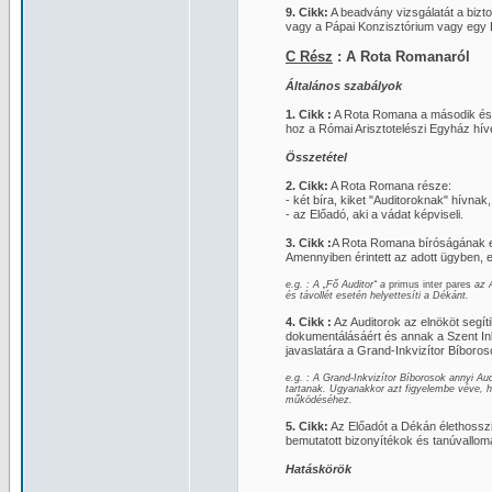
9. Cikk:
A beadvány vizsgálatát a biztos
vagy a Pápai Konzisztórium vagy egy B
C Rész
: A Rota Romanaról
Általános szabályok
1. Cikk :
A Rota Romana a második és leg
hoz a Római Arisztotelészi Egyház hívei
Összetétel
2. Cikk:
A Rota Romana része:
- két bíra, kiket "Auditoroknak" hívn
- az Előadó, aki a vádat képviseli.
3. Cikk :
A Rota Romana bíróságának el
Amennyiben érintett az adott ügyben, e
e.g. : A „Fő Auditor“ a
primus inter pares
az 
és távollét esetén helyettesíti a Dékánt.
4. Cikk :
Az Auditorok az elnököt segíti
dokumentálásáért és annak a Szent Ink
javaslatára a Grand-Inkvizítor Bíboroso
e.g. : A Grand-Inkvizítor Bíborosok annyi 
tartanak. Ugyanakkor azt figyelembe véve, 
működéséhez.
5. Cikk:
Az Előadót a Dékán élethosszig 
bemutatott bizonyítékok és tanúvallom
Hatáskörök