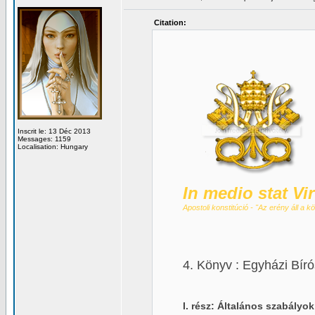
Citation:
Inscrit le: 13 Déc 2013
Messages: 1159
Localisation: Hungary
........
In medio stat Vi
Apostoli konstitúció - "Az erény áll a 
4. Könyv : Egyházi Bír
I. rész: Általános szabályo