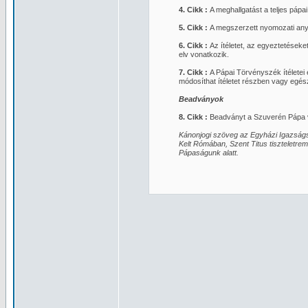
4. Cikk :
A meghallgatást a teljes pápa
5. Cikk :
A megszerzett nyomozati anya
6. Cikk :
Az ítéletet, az egyeztetések
elv vonatkozik.
7. Cikk :
A Pápai Törvényszék ítéletei 
módosíthat ítéletet részben vagy egés
Beadványok
8. Cikk :
Beadványt a Szuverén Pápa va
Kánonjogi szöveg az Egyházi Igazságs
Kelt Rómában, Szent Titus tiszteletre
Pápaságunk alatt.