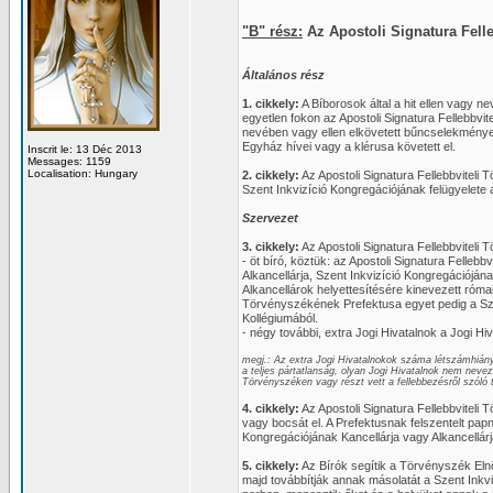
"B" rész:
Az Apostoli Signatura Fell
Általános rész
1. cikkely:
A Bíborosok által a hit ellen vagy 
egyetlen fokon az Apostoli Signatura Fellebbvit
nevében vagy ellen elkövetett bűncselekménye
Egyház hívei vagy a klérusa követett el.
Inscrit le: 13 Déc 2013
Messages: 1159
Localisation: Hungary
2. cikkely:
Az Apostoli Signatura Fellebbviteli
Szent Inkvizíció Kongregációjának felügyelete a
Szervezet
3. cikkely:
Az Apostoli Signatura Fellebbviteli 
- öt bíró, köztük: az Apostoli Signatura Felle
Alkancellárja, Szent Inkvizíció Kongregációjána
Alkancellárok helyettesítésére kinevezett római
Törvényszékének Prefektusa egyet pedig a Szen
Kollégiumából.
- négy további, extra Jogi Hivatalnok a Jogi H
megj.: Az extra Jogi Hivatalnokok száma létszámhián
a teljes pártatlanság, olyan Jogi Hivatalnok nem nevez
Törvényszéken vagy részt vett a fellebbezésről szóló 
4. cikkely:
Az Apostoli Signatura Fellebbviteli
vagy bocsát el. A Prefektusnak felszentelt papn
Kongregációjának Kancellárja vagy Alkancellárj
5. cikkely:
Az Bírók segítik a Törvényszék Elnö
majd továbbítják annak másolatát a Szent Inkvi