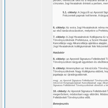
perben, menesztik őket és a helyüket annak a K
címzetes Jogi hivatalnok érintett a perben, men
5.1. cikkely:
A Jegyzőt az Apostoli Sig
Felszentelt papnak kell lennie. A tárgya
6. cikkely:
Az extra Jogi Hivatalnokok néma me
az első tanácskozásokon, melyekre a Prefektus
7. cikkely:
A Jogi Hivatalnokok Kollégiuma tíz ta
Törvényszékének Prefektusa, a Szent Hivatal K
Kancellárja vagy Alkancellárja ajánlása alapjá
Jogi Hivatalnokok kollégiumának fele felszentel
Hatáskör
8. cikkely:
az Apostoli Signatura Fellebbviteli 
Törvényszéken tárgyalt ügyekben és elsőfokon 
9. cikkely:
Amennyiben az Inkvizíciós Törvényszék
Törvényszékének Nagy Kollégiuma eldönti, hog
jogalapja az újratárgyalásnak.
megj.: az Apostoli Signatura Fellebbviteli Törvényszé
Inkvizíció Kongregációjának Kancellárjának vagy Alkan
Signatura Fellebbviteli Törvényszékének döntését a fel
10. cikkely:
Az Apostoli Signatura Fellebbvitel
megerősíteni, módosítani vagy eltörölni. Módosí
Fellebbviteli Törvényszéke előtt.
Beterjesztés