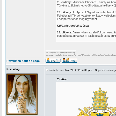
11. cikkely:
Minden fellebbezést, amely az Apost
Törvényszékének jegyzői irodájába kell benyújt
12. cikkely:
Az Apostoli Signatura Fellebbvitel
Fellebbviteli Törvényszékének Nagy Kollégium
Főesperes teheti meg ugyanezt.
Különös rendelkezések
13. cikkely:
Amennyiben az elsőfokon hozott íté
büntetést szabhatnak ki saját belátásuk szerint
_________________
SE Vidigueira-Szapáry Kiscsillag
Cardinal-Presbyter Emeritus of the Papal Consistory of Central and Eastern Eur
Revenir en haut de page
Kiscsillag.
Posté le: Jeu Mar 26, 2020 4:09 pm
Sujet du messag
Citation: