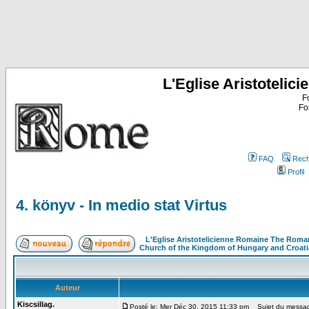
L'Eglise Aristoteli
F
Fo
FAQ
Rech
Profil
4. könyv - In medio stat Virtus
L'Eglise Aristotelicienne Romaine The Roma
Church of the Kingdom of Hungary and Croati
Auteur
Kiscsillag.
Posté le: Mer Déc 30, 2015 11:33 pm
Sujet du message: