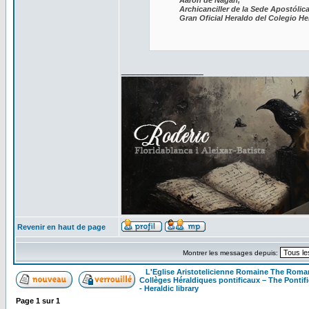
Aaron de Nagan,
Archicanciller de la Sede Apostólica
Gran Oficial Heraldo del Colegio 
_________________
Revenir en haut de page
Montrer les messages depuis:
L'Eglise Aristotelicienne Romaine The Roma
Collèges Héraldiques pontificaux – The Pontifi
- Heraldic library
Page
1
sur
1