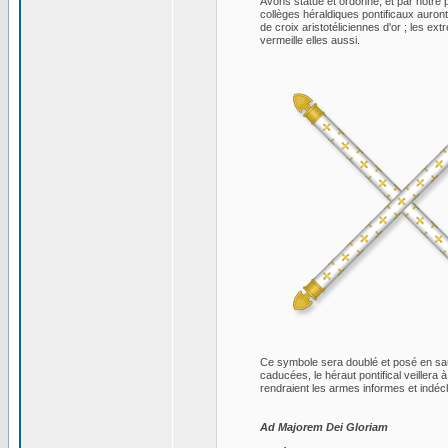
Avons statué et ordonné, et par notre p
collèges héraldiques pontificaux auron
de croix aristotéliciennes d'or ; les ex
vermeille elles aussi.
Ce symbole sera doublé et posé en saut
caducées, le héraut pontifical veillera à
rendraient les armes informes et indéch
Ad Majorem Dei Gloriam