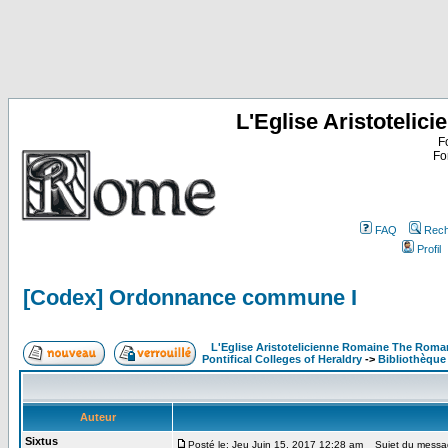
L'Eglise Aristoteli
F
Fo
FAQ
Rech
Profil
[Codex] Ordonnance commune I
L'Eglise Aristotelicienne Romaine The Roma
Pontifical Colleges of Heraldry
->
Bibliothèque 
Auteur
Sixtus
Posté le: Jeu Juin 15, 2017 12:28 am
Sujet du messag