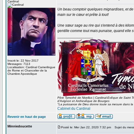
Cardinal
Un beau comptoir quelques mignardises, et de q
main sur le cœur et prête à tout!
Une sœur sage au rire qui s'entend à des kilomè
gentille comme tout mais punaise, quand elle s’
_________________
Inscrit le: 22 Nov 2017
Messages: 7113
Localisation: Cardinal Camerlingue
de Rome et Chancelier de la
Chambre Apostolique
Père Tymothé de Nivellus | Cardinal-Evêque de Saint T
d'Avignon et Archevêque de Bourges
"La puissance de Dieu donne toute sa mesure dans la 
Cabinet du Cardinal
Revenir en haut de page
Minniedoucette
Posté le: Mer Jan 22, 2020 7:32 pm
Sujet du mess