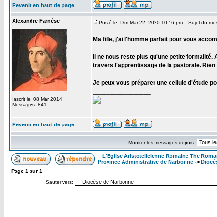
Revenir en haut de page
Alexandre Farnèse
Posté le: Dim Mar 22, 2020 10:16 pm
Sujet du mes
Ma fille, j'ai l'homme parfait pour vous acco
Il ne nous reste plus qu'une petite formalité.
travers l'apprentissage de la pastorale. Rien
Je peux vous préparer une cellule d'étude po
_________________
Inscrit le: 08 Mar 2014
Messages: 841
Revenir en haut de page
Montrer les messages depuis:
L'Eglise Aristotelicienne Romaine The Roma
Province Administrative de Narbonne
->
Diocè
Page
1
sur
1
Sauter vers: