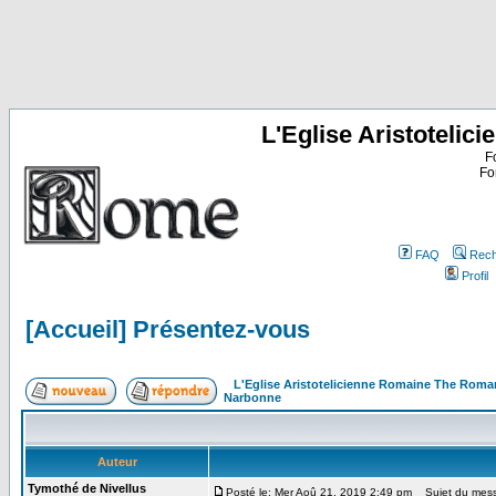
L'Eglise Aristoteli
F
Fo
FAQ
Rech
Profil
[Accueil] Présentez-vous
L'Eglise Aristotelicienne Romaine The Roma
Narbonne
Auteur
Tymothé de Nivellus
Posté le: Mer Aoû 21, 2019 2:49 pm
Sujet du messa