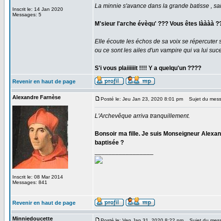
La minnie s'avance dans la grande batisse , sait 
Inscrit le: 14 Jan 2020
Messages: 5
M'sieur l'arche évèqu' ??? Vous êtes làààà ?
Elle écoute les échos de sa voix se répercuter s
ou ce sont les ailes d'un vampire qui va lui sucer
S'i vous plaiiiiiit !!!! Y a quelqu'un ????
Revenir en haut de page
Alexandre Farnèse
Posté le: Jeu Jan 23, 2020 8:01 pm
Sujet du mess
L'Archevêque arriva tranquillement.
Bonsoir ma fille. Je suis Monseigneur Alexan
baptisée ?
_________________
Inscrit le: 08 Mar 2014
Messages: 841
Revenir en haut de page
Minniedoucette
Posté le: Ven Jan 31, 2020 8:22 pm
Sujet du mes