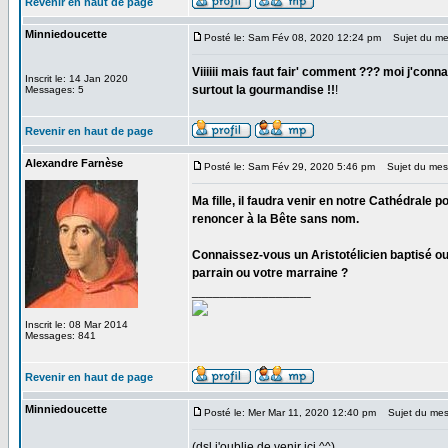
Revenir en haut de page
Minniedoucette
Posté le: Sam Fév 08, 2020 12:24 pm
Sujet du me
Viiiiii mais faut fair' comment ??? moi j'conna
Inscrit le: 14 Jan 2020
surtout la gourmandise !!
!
Messages: 5
Revenir en haut de page
Alexandre Farnèse
Posté le: Sam Fév 29, 2020 5:46 pm
Sujet du mes
Ma fille, il faudra venir en notre Cathédrale
renoncer à la Bête sans nom.
Connaissez-vous un Aristotélicien baptisé o
parrain ou votre marraine ?
_________________
Inscrit le: 08 Mar 2014
Messages: 841
Revenir en haut de page
Minniedoucette
Posté le: Mer Mar 11, 2020 12:40 pm
Sujet du mes
(dsl j'oublie de venir ici ^^)