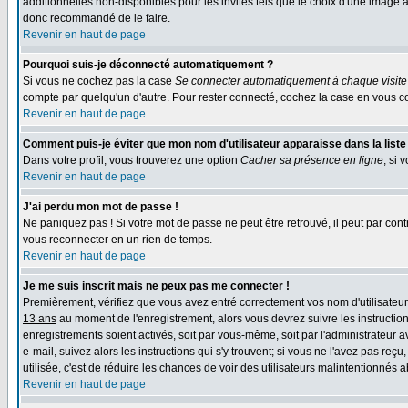
additionnelles non-disponibles pour les invités tels que le choix d'une image av
donc recommandé de le faire.
Revenir en haut de page
Pourquoi suis-je déconnecté automatiquement ?
Si vous ne cochez pas la case
Se connecter automatiquement à chaque visite
compte par quelqu'un d'autre. Pour rester connecté, cochez la case en vous co
Revenir en haut de page
Comment puis-je éviter que mon nom d'utilisateur apparaisse dans la liste d
Dans votre profil, vous trouverez une option
Cacher sa présence en ligne
; si 
Revenir en haut de page
J'ai perdu mon mot de passe !
Ne paniquez pas ! Si votre mot de passe ne peut être retrouvé, il peut par contr
vous reconnecter en un rien de temps.
Revenir en haut de page
Je me suis inscrit mais ne peux pas me connecter !
Premièrement, vérifiez que vous avez entré correctement vos nom d'utilisateur e
13 ans
au moment de l'enregistrement, alors vous devrez suivre les instruction
enregistrements soient activés, soit par vous-même, soit par l'administrateur 
e-mail, suivez alors les instructions qui s'y trouvent; si vous ne l'avez pas reç
utilisée, c'est de réduire les chances de voir des utilisateurs malintentionné
Revenir en haut de page