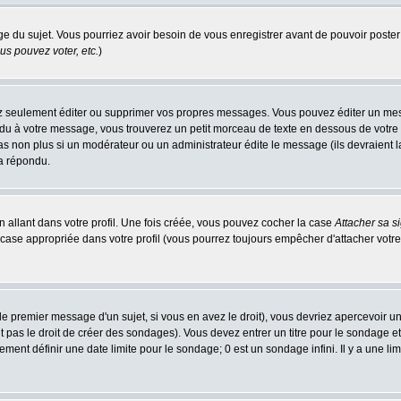
age du sujet. Vous pourriez avoir besoin de vous enregistrer avant de pouvoir poster
s pouvez voter, etc.
)
 seulement éditer ou supprimer vos propres messages. Vous pouvez éditer un messa
 à votre message, vous trouverez un petit morceau de texte en dessous de votre me
 pas non plus si un modérateur ou un administrateur édite le message (ils devraient l
 a répondu.
 allant dans votre profil. Une fois créée, vous pouvez cocher la case
Attacher sa s
case appropriée dans votre profil (vous pourrez toujours empêcher d'attacher votre
e premier message d'un sujet, si vous en avez le droit), vous devriez apercevoir u
 pas le droit de créer des sondages). Vous devez entrer un titre pour le sondage e
ment définir une date limite pour le sondage; 0 est un sondage infini. Il y a une limi