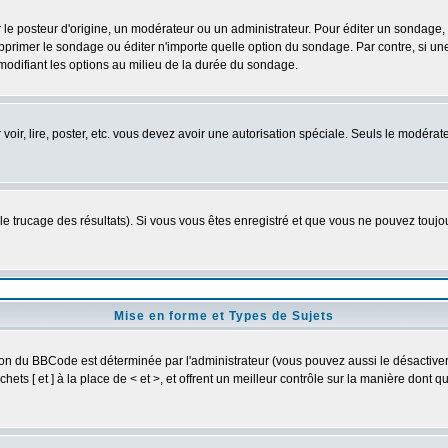
osteur d'origine, un modérateur ou un administrateur. Pour éditer un sondage, cli
primer le sondage ou éditer n'importe quelle option du sondage. Par contre, si un
 modifiant les options au milieu de la durée du sondage.
r voir, lire, poster, etc. vous devez avoir une autorisation spéciale. Seuls le modér
 le trucage des résultats). Si vous vous êtes enregistré et que vous ne pouvez touj
Mise en forme et Types de Sujets
ion du BBCode est déterminée par l'administrateur (vous pouvez aussi le désactive
ts [ et ] à la place de < et >, et offrent un meilleur contrôle sur la manière dont q