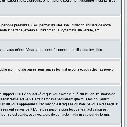
'utilisateurs, etc. L'enregistrement prend seulement quelques instants; il est
riode préétablie. Ceci permet d'éviter une utilisation abusive de votre
teur partagé, exemple : bibliothèque, cybercafé, université, etc.
s ou vous-même. Vous serez compté comme un utilisateur invisible.
oublié mon mot de passe
, puis suivez les instructions et vous devriez pouvoir
 le support COPPA est activé et que vous avez cliqué sur le lien
J'ai moins de
besoin d'être activé ? Certains forums requièrent que tous les nouveaux
ait dû vous apprendre si l'activation est requise ou non. Si vous avez reçu un
istrement est valide ? L'une des raisons pour lesquelles l'activation est
ournie est valide, essayez alors de contacter l'administrateur du forum.