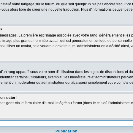
 installé votre langage sur le forum, ou que soit quelqu'un n'a pas encore traduit c
ez-vous alors libre de créer une nouvelle traduction. Plus d'informations peuvent êtr
 ?
des messages. La première est l'image associée avec votre rang, généralement elles
une image plus grande nommée avatar, qui est généralement unique ou personnelle à c
as utiliser un avatar, cela voudra alors dire que l'administrateur en a décidé ains
d'un rang apparaît sous votre nom d'utilisateur dans les sujets de discussions et dans
tifier certains utilisateurs, exemple : les modérateurs et administrateurs peuvent 
bablement un modérateur ou administrateur qui abaissera simplement votre compte d
connecter !
 gens via le formulaire d'e-mail intégré au forum (dans le cas où l'administrateur aur
Publication