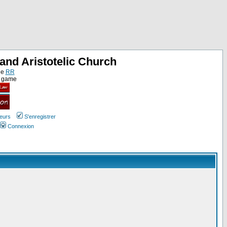
and Aristotelic Church
ne
RR
e game
teurs
S'enregistrer
Connexion