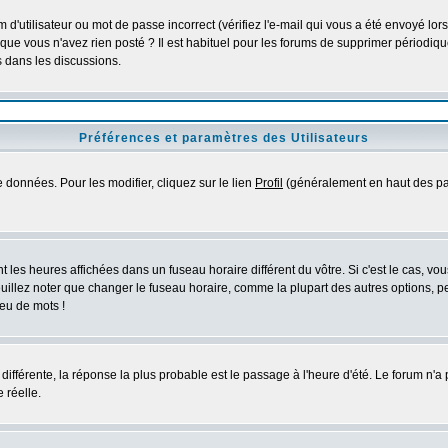
d'utilisateur ou mot de passe incorrect (vérifiez l'e-mail qui vous a été envoyé lo
que vous n'avez rien posté ? Il est habituel pour les forums de supprimer périodique
 dans les discussions.
Préférences et paramètres des Utilisateurs
 données. Pour les modifier, cliquez sur le lien
Profil
(généralement en haut des pag
 les heures affichées dans un fuseau horaire différent du vôtre. Si c'est le cas, vo
uillez noter que changer le fuseau horaire, comme la plupart des autres options, peu
jeu de mots !
s différente, la réponse la plus probable est le passage à l'heure d'été. Le forum n'a
 réelle.