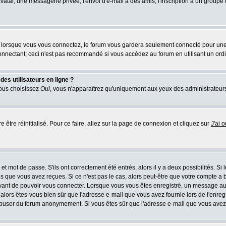
atar, une messagerie privée, l'envoi d'e-mail à des amis, l'inscription à un groupe d
lorsque vous vous connectez, le forum vous gardera seulement connecté pour une pé
nnectant; ceci n'est pas recommandé si vous accédez au forum en utilisant un ordina
es utilisateurs en ligne ?
vous choisissez
Oui
, vous n'apparaîtrez qu'uniquement aux yeux des administrateur
e être réinitialisé. Pour ce faire, allez sur la page de connexion et cliquez sur
J'ai 
t mot de passe. S'ils ont correctement été entrés, alors il y a deux possibilités. Si
s que vous avez reçues. Si ce n'est pas le cas, alors peut-être que votre compte a 
avant de pouvoir vous connecter. Lorsque vous vous êtes enregistré, un message aur
u, alors êtes-vous bien sûr que l'adresse e-mail que vous avez fournie lors de l'enreg
s abuser du forum anonymement. Si vous êtes sûr que l'adresse e-mail que vous avez f