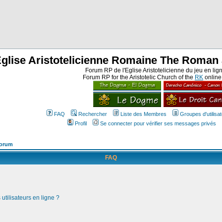
Eglise Aristotelicienne Romaine The Roman 
Forum RP de l'Eglise Aristotelicienne du jeu en lig
Forum RP for the Aristotelic Church of the
RK
onlin
FAQ
Rechercher
Liste des Membres
Groupes d'utilisa
Profil
Se connecter pour vérifier ses messages privés
Forum
FAQ
utilisateurs en ligne ?