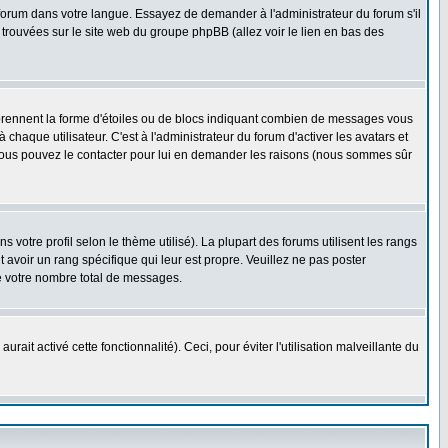
e forum dans votre langue. Essayez de demander à l'administrateur du forum s'il
e trouvées sur le site web du groupe phpBB (allez voir le lien en bas des
 prennent la forme d'étoiles ou de blocs indiquant combien de messages vous
haque utilisateur. C'est à l'administrateur du forum d'activer les avatars et
i, vous pouvez le contacter pour lui en demander les raisons (nous sommes sûr
 votre profil selon le thème utilisé). La plupart des forums utilisent les rangs
avoir un rang spécifique qui leur est propre. Veuillez ne pas poster
e votre nombre total de messages.
ait activé cette fonctionnalité). Ceci, pour éviter l'utilisation malveillante du