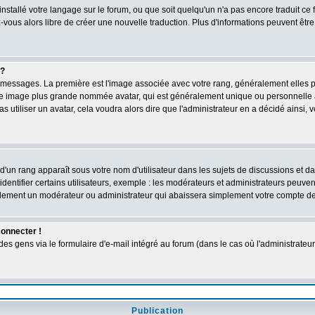
 installé votre langage sur le forum, ou que soit quelqu'un n'a pas encore traduit c
ez-vous alors libre de créer une nouvelle traduction. Plus d'informations peuvent êtr
 ?
des messages. La première est l'image associée avec votre rang, généralement elles
une image plus grande nommée avatar, qui est généralement unique ou personnelle à c
as utiliser un avatar, cela voudra alors dire que l'administrateur en a décidé ains
d'un rang apparaît sous votre nom d'utilisateur dans les sujets de discussions et dans
tifier certains utilisateurs, exemple : les modérateurs et administrateurs peuvent 
bablement un modérateur ou administrateur qui abaissera simplement votre compte d
connecter !
 gens via le formulaire d'e-mail intégré au forum (dans le cas où l'administrateur aur
Publication