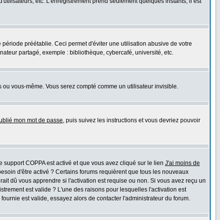
'utilisateurs, etc. L'enregistrement prend seulement quelques instants; il est
riode préétablie. Ceci permet d'éviter une utilisation abusive de votre
teur partagé, exemple : bibliothèque, cybercafé, université, etc.
s ou vous-même. Vous serez compté comme un utilisateur invisible.
oublié mon mot de passe
, puis suivez les instructions et vous devriez pouvoir
 le support COPPA est activé et que vous avez cliqué sur le lien
J'ai moins de
besoin d'être activé ? Certains forums requièrent que tous les nouveaux
ait dû vous apprendre si l'activation est requise ou non. Si vous avez reçu un
istrement est valide ? L'une des raisons pour lesquelles l'activation est
ournie est valide, essayez alors de contacter l'administrateur du forum.