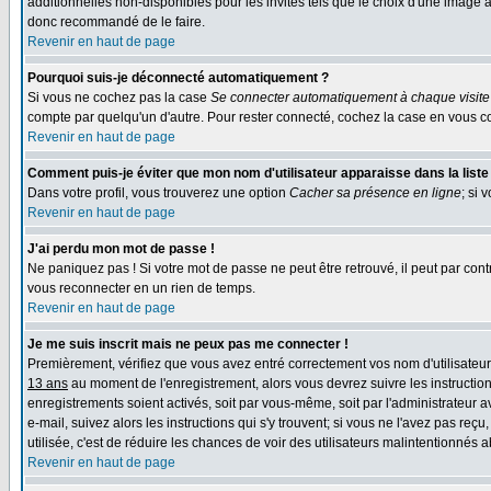
additionnelles non-disponibles pour les invités tels que le choix d'une image av
donc recommandé de le faire.
Revenir en haut de page
Pourquoi suis-je déconnecté automatiquement ?
Si vous ne cochez pas la case
Se connecter automatiquement à chaque visite
compte par quelqu'un d'autre. Pour rester connecté, cochez la case en vous co
Revenir en haut de page
Comment puis-je éviter que mon nom d'utilisateur apparaisse dans la liste d
Dans votre profil, vous trouverez une option
Cacher sa présence en ligne
; si 
Revenir en haut de page
J'ai perdu mon mot de passe !
Ne paniquez pas ! Si votre mot de passe ne peut être retrouvé, il peut par contr
vous reconnecter en un rien de temps.
Revenir en haut de page
Je me suis inscrit mais ne peux pas me connecter !
Premièrement, vérifiez que vous avez entré correctement vos nom d'utilisateur e
13 ans
au moment de l'enregistrement, alors vous devrez suivre les instruction
enregistrements soient activés, soit par vous-même, soit par l'administrateur 
e-mail, suivez alors les instructions qui s'y trouvent; si vous ne l'avez pas reç
utilisée, c'est de réduire les chances de voir des utilisateurs malintentionné
Revenir en haut de page