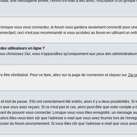
atar, une messagerie privée, l'envoi d'e-mail à des amis, l'inscription à un groupe d
lorsque vous vous connectez, le forum vous gardera seulement connecté pour une pé
nnectant; ceci n'est pas recommandé si vous accédez au forum en utilisant un ordina
es utilisateurs en ligne ?
vous choisissez
Oui
, vous n'apparaîtrez qu'uniquement aux yeux des administrateur
e être réinitialisé. Pour ce faire, allez sur la page de connexion et cliquez sur
J'ai 
t mot de passe. S'ils ont correctement été entrés, alors il y a deux possibilités. Si
s que vous avez reçues. Si ce n'est pas le cas, alors peut-être que votre compte a 
avant de pouvoir vous connecter. Lorsque vous vous êtes enregistré, un message aur
u, alors êtes-vous bien sûr que l'adresse e-mail que vous avez fournie lors de l'enreg
s abuser du forum anonymement. Si vous êtes sûr que l'adresse e-mail que vous avez f