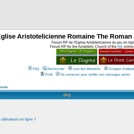
Eglise Aristotelicienne Romaine The Roman 
Forum RP de l'Eglise Aristotelicienne du jeu en lig
Forum RP for the Aristotelic Church of the
RK
onlin
FAQ
Rechercher
Liste des Membres
Groupes d'utilisa
Profil
Se connecter pour vérifier ses messages privés
Forum
FAQ
utilisateurs en ligne ?