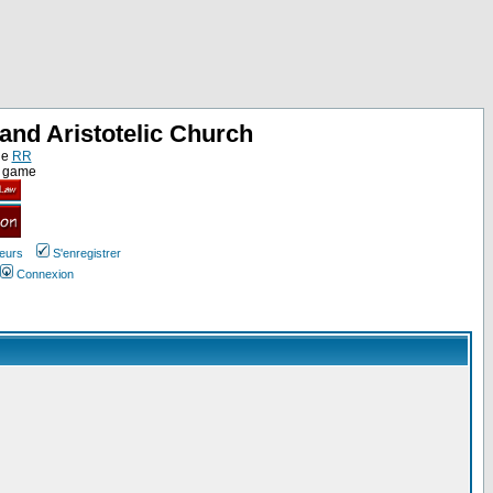
and Aristotelic Church
ne
RR
e game
teurs
S'enregistrer
Connexion