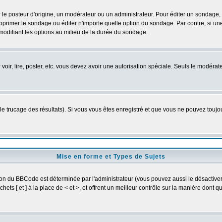
osteur d'origine, un modérateur ou un administrateur. Pour éditer un sondage, cli
primer le sondage ou éditer n'importe quelle option du sondage. Par contre, si un
 modifiant les options au milieu de la durée du sondage.
r voir, lire, poster, etc. vous devez avoir une autorisation spéciale. Seuls le modér
 le trucage des résultats). Si vous vous êtes enregistré et que vous ne pouvez touj
Mise en forme et Types de Sujets
ion du BBCode est déterminée par l'administrateur (vous pouvez aussi le désactive
ts [ et ] à la place de < et >, et offrent un meilleur contrôle sur la manière dont q