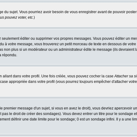
age du sujet. Vous pourriez avoir besoin de vous enregistrer avant de pouvoir poster
s pouvez voter, etc.
)
 seulement éditer ou supprimer vos propres messages. Vous pouvez éditer un messa
 à votre message, vous trouverez un petit morceau de texte en dessous de votre me
 pas non plus si un modérateur ou un administrateur édite le message (ils devraient l
 a répondu.
 allant dans votre profil. Une fois créée, vous pouvez cocher la case
Attacher sa s
case appropriée dans votre profil (vous pourrez toujours empêcher d'attacher votre
e premier message d'un sujet, si vous en avez le droit), vous devriez apercevoir u
 pas le droit de créer des sondages). Vous devez entrer un titre pour le sondage e
ment définir une date limite pour le sondage; 0 est un sondage infini. Il y a une limi