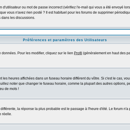
d'utilisateur ou mot de passe incorrect (vérifiez l'e-mail qui vous a été envoyé lo
que vous n'avez rien posté ? Il est habituel pour les forums de supprimer périodique
 dans les discussions.
Préférences et paramètres des Utilisateurs
 données. Pour les modifier, cliquez sur le lien
Profil
(généralement en haut des pag
 les heures affichées dans un fuseau horaire différent du vôtre. Si c'est le cas, vo
uillez noter que changer le fuseau horaire, comme la plupart des autres options, peu
jeu de mots !
s différente, la réponse la plus probable est le passage à l'heure d'été. Le forum n'a
 réelle.