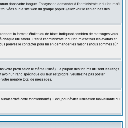
e forum dans votre langue. Essayez de demander à l'administrateur du forum s'il
e trouvées sur le site web du groupe phpBB (allez voir le lien en bas des
 prennent la forme d'étoiles ou de blocs indiquant combien de messages vous
haque utilisateur. C'est à l'administrateur du forum d'activer les avatars et
i, vous pouvez le contacter pour lui en demander les raisons (nous sommes sûr
 votre profil selon le thème utilisé). La plupart des forums utilisent les rangs
avoir un rang spécifique qui leur est propre. Veuillez ne pas poster
e votre nombre total de messages.
ait activé cette fonctionnalité). Ceci, pour éviter l'utilisation malveillante du