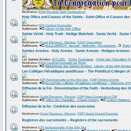
Modérateur
[CNA] Apostolic High Commissioner
Holy Office and Causes of the Saints - Saint-Office et Causes des
Modérateur
[SO] Cardinal Chancellor
Subforums:
Library of the Holy Office
Sainte Vérité - Holy Truth - Heilige Wahrheit - Santa Verità - Santa
Modérateurs
[Curia] Électeurs - Electors
,
[CSV] Chanceliers
Subforums:
AULA JARKOV : Accueil - Welcome - Accetazione
,
Rote 
Saintes Armées - Holy Armies - Sante Armate - Heiligen Armeen - 
Les Saintes Armées:
ACCUEIL
-
Ordre Teutonique
-
Ordre des Chevaliers F
Modérateur
[CSA] Cardinal-Constable de Rome
Subforums:
Bibliothèque des Saintes Armées - Library of the Holy Armies
Les Collèges Héraldiques pontificaux – The Pontifical Colleges of
Modérateurs
[CP] Archchancellor of the Holy See
,
[CHP] Prefect of Arms
Subforums:
Accueil des collèges héraldiques pontificaux – Welcome of Po
Diffusion de la Foi - Dissemination of the Faith - Verbreitung des 
Modérateurs
[Curia] Électeurs - Electors
,
[CDF] Haut Conseil de la CDF
Subforums:
Office des chapelles - Chapel registry
,
Ordres Religieux
Diffusion de la foi : Confrérie des exorcistes
Modérateurs
[Curia] Électeurs - Electors
,
[CDF] Grand Conseil Exorciste
Registres des sacrements – Registers of the sacraments
Modérateur
[CP] Archchancellor of the Holy See
Subforums:
Registres francophones
,
Registri italofoni
,
English s