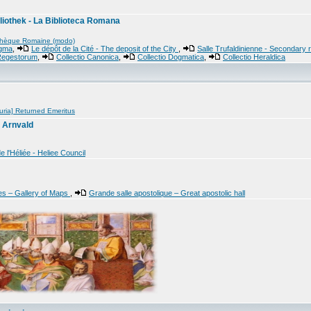
liothek - La Biblioteca Romana
othèque Romaine (modo)
ogma
,
Le dépôt de la Cité - The deposit of the City
,
Salle Trufaldinienne - Secondary
 Regestorum
,
Collectio Canonica
,
Collectio Dogmatica
,
Collectio Heraldica
uria] Returned Emeritus
 Arnvald
e l'Héliée - Heliee Council
es – Gallery of Maps
,
Grande salle apostolique – Great apostolic hall