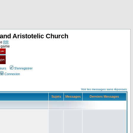
and Aristotelic Church
ne
RR
e game
teurs
S'enregistrer
Connexion
Voir les messages sans réponses
Sujets
Messages
Derniers Messages