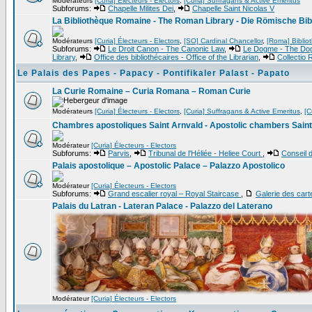
Modérateurs
[Curia] Électeurs - Electors
,
[Curia] Suffragans & Active Emeritus
Subforums:
Chapelle Milites Dei
,
Chapelle Saint Nicolas V
La Bibliothèque Romaine - The Roman Library - Die Römische Bib
Modérateurs
[Curia] Électeurs - Electors
,
[SO] Cardinal Chancellor
,
[Roma] Bibli
Subforums:
Le Droit Canon - The Canonic Law
,
Le Dogme - The D
Library
,
Office des bibliothécaires - Office of the Librarian
,
Collectio
Le Palais des Papes - Papacy - Pontifikaler Palast - Papato
La Curie Romaine – Curia Romana – Roman Curie
Modérateurs
[Curia] Électeurs - Electors
,
[Curia] Suffragans & Active Emeritus
,
[C
Chambres apostoliques Saint Arnvald - Apostolic chambers Saint
Modérateur
[Curia] Électeurs - Electors
Subforums:
Parvis
,
Tribunal de l'Héliée - Heliee Court
,
Conseil d
Palais apostolique – Apostolic Palace – Palazzo Apostolico
Modérateur
[Curia] Électeurs - Electors
Subforums:
Grand escalier royal – Royal Staircase
,
Galerie des cart
Palais du Latran - Lateran Palace - Palazzo del Laterano
Modérateur
[Curia] Électeurs - Electors