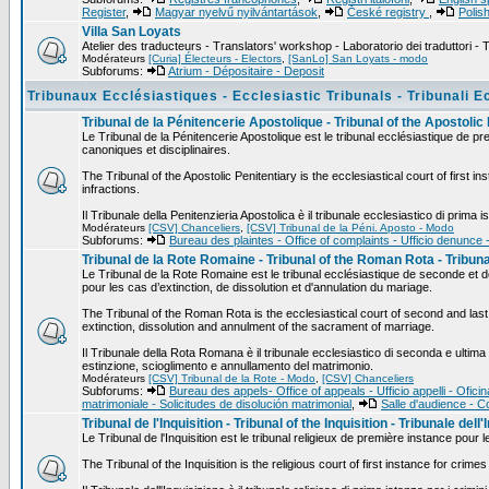
Register
,
Magyar nyelvű nyilvántartások
,
České registry
,
Polis
Villa San Loyats
Atelier des traducteurs - Translators' workshop - Laboratorio dei traduttori - T
Modérateurs
[Curia] Électeurs - Electors
,
[SanLo] San Loyats - modo
Subforums:
Atrium - Dépositaire - Deposit
Tribunaux Ecclésiastiques - Ecclesiastic Tribunals - Tribunali Ec
Tribunal de la Pénitencerie Apostolique - Tribunal of the Apostolic 
Le Tribunal de la Pénitencerie Apostolique est le tribunal ecclésiastique de pr
canoniques et disciplinaires.
The Tribunal of the Apostolic Penitentiary is the ecclesiastical court of first 
infractions.
Il Tribunale della Penitenzieria Apostolica è il tribunale ecclesiastico di prima i
Modérateurs
[CSV] Chanceliers
,
[CSV] Tribunal de la Péni. Aposto - Modo
Subforums:
Bureau des plaintes - Office of complaints - Ufficio denunce 
Tribunal de la Rote Romaine - Tribunal of the Roman Rota - Tribu
Le Tribunal de la Rote Romaine est le tribunal ecclésiastique de seconde et de
pour les cas d’extinction, de dissolution et d'annulation du mariage.
The Tribunal of the Roman Rota is the ecclesiastical court of second and last 
extinction, dissolution and annulment of the sacrament of marriage.
Il Tribunale della Rota Romana è il tribunale ecclesiastico di seconda e ultima 
estinzione, scioglimento e annullamento del matrimonio.
Modérateurs
[CSV] Tribunal de la Rote - Modo
,
[CSV] Chanceliers
Subforums:
Bureau des appels- Office of appeals - Ufficio appelli - Ofici
matrimoniale - Solicitudes de disolución matrimonial
,
Salle d'audience - Co
Tribunal de l'Inquisition - Tribunal of the Inquisition - Tribunale dell
Le Tribunal de l'Inquisition est le tribunal religieux de première instance pour 
The Tribunal of the Inquisition is the religious court of first instance for crime