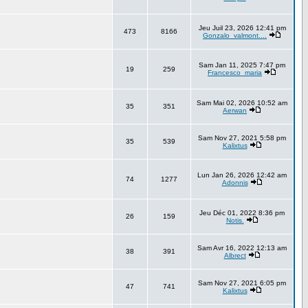
Jeu Juil 23, 2026 12:41 pm
473
8166
Gonzalo_valmont....
Sam Jan 11, 2025 7:47 pm
19
259
Francesco_maria
Sam Mai 02, 2026 10:52 am
35
351
Aerwan
Sam Nov 27, 2021 5:58 pm
35
539
Kalixtus
Lun Jan 26, 2026 12:42 am
74
1277
Adonnis
Jeu Déc 01, 2022 8:36 pm
26
159
Notis.
Sam Avr 16, 2022 12:13 am
38
391
Albrect
Sam Nov 27, 2021 6:05 pm
47
741
Kalixtus