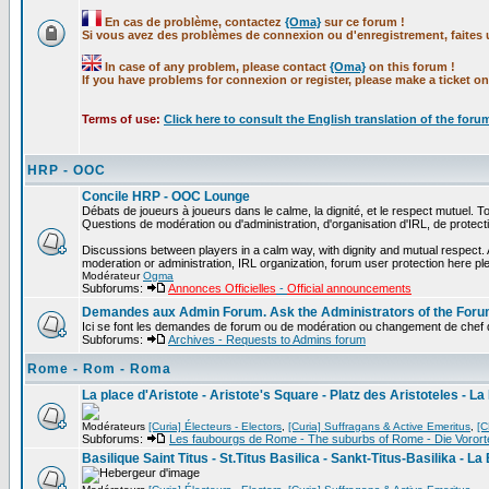
En cas de problème, contactez
{Oma}
sur ce forum !
Si vous avez des problèmes de connexion ou d'enregistrement, faites un
In case of any problem, please contact
{Oma}
on this forum !
If you have problems for connexion or register, please make a ticket o
Terms of use:
Click here to consult the English translation of the foru
HRP - OOC
Concile HRP - OOC Lounge
Débats de joueurs à joueurs dans le calme, la dignité, et le respect mutuel. 
Questions de modération ou d'administration, d'organisation d'IRL, de protect
Discussions between players in a calm way, with dignity and mutual respect
moderation or administration, IRL organization, forum user protection here pl
Modérateur
Ogma
Subforums:
Annonces Officielles
-
Official announcements
Demandes aux Admin Forum. Ask the Administrators of the For
Ici se font les demandes de forum ou de modération ou changement de chef 
Subforums:
Archives - Requests to Admins forum
Rome - Rom - Roma
La place d'Aristote - Aristote's Square - Platz des Aristoteles - La 
Modérateurs
[Curia] Électeurs - Electors
,
[Curia] Suffragans & Active Emeritus
,
[C
Subforums:
Les faubourgs de Rome - The suburbs of Rome - Die Vorort
Basilique Saint Titus - St.Titus Basilica - Sankt-Titus-Basilika - La 