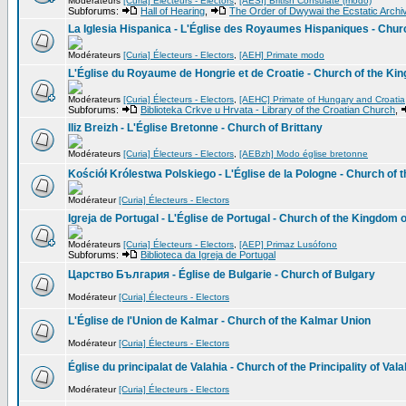
Modérateurs
[Curia] Électeurs - Electors
,
[AESI] British Consulate (modo)
Subforums:
Hall of Hearing
,
The Order of Dwywai the Ecstatic Archi
La Iglesia Hispanica - L'Église des Royaumes Hispaniques - Chu
Modérateurs
[Curia] Électeurs - Electors
,
[AEH] Primate modo
L'Église du Royaume de Hongrie et de Croatie - Church of the Ki
Modérateurs
[Curia] Électeurs - Electors
,
[AEHC] Primate of Hungary and Croatia
Subforums:
Biblioteka Crkve u Hrvata - Library of the Croatian Church
,
Iliz Breizh - L'Église Bretonne - Church of Brittany
Modérateurs
[Curia] Électeurs - Electors
,
[AEBzh] Modo église bretonne
Kościół Królestwa Polskiego - L'Église de la Pologne - Church of
Modérateur
[Curia] Électeurs - Electors
Igreja de Portugal - L'Église de Portugal - Church of the Kingdom 
Modérateurs
[Curia] Électeurs - Electors
,
[AEP] Primaz Lusófono
Subforums:
Biblioteca da Igreja de Portugal
Царство България - Église de Bulgarie - Church of Bulgary
Modérateur
[Curia] Électeurs - Electors
L'Église de l'Union de Kalmar - Church of the Kalmar Union
Modérateur
[Curia] Électeurs - Electors
Église du principalat de Valahia - Church of the Principality of Vala
Modérateur
[Curia] Électeurs - Electors