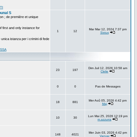
 TI
bunal S
ion ; de première et unique
f first and only instance for
Mar Mar 12, 2024 7:37 pm
1
12
Sixtus
 unica istanza per i crimini di fede
l SSA
Dim Juil 12, 2026 10:58 am
23
197
Clelie
0
0
Pas de Messages
Mer Aoû 05, 2026 4:42 pm
18
881
Maj
Lun Mai 25, 2026 12:19 pm
10
30
m.azzurra
Mer Juin 03, 2026 4:42 pm
148
4021
Vanyar