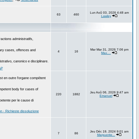
Lun Aoû 03, 2026 4:48 am
63
460
Lawley
actions administratifs,
Mar Mar 31, 2026 7:06 pm
inary cases, offences and
4
16
Max....
istrativo, canonico e disciplinare.
AP
est en outre l'organe compétent
ompetent body for cases of
Jeu Aoû 06, 2026 9:47 am
220
1882
Emanuel
mpetente per le cause di
n - Richieste dissoluzione
Jeu Déc 19, 2024 9:01 am
7
86
Marguerite...