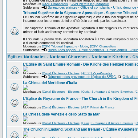
Il Tribunale dell'Inquisizione è il tribunale religioso di prima istanza per i crimi
Modérateurs
[CSV] Chanceliers
,
[CSV] Préfets Inquisitoriaux
Subforums:
Bureau des plaintes - Office of complaints - Ufficio denunce 
Tribunal Suprême de la Signature Apostolique - Supreme Tribunal o
Le Tribunal Suprême de la Signature Apostolique est le tribunal religieux de s
instance pour les crimes de foi et d’hérésie commis par les cardinaux.
The Supreme Tribunal of the Apostolic Signatura is the religious court of second
crimes of faith and heresy committed by cardinals.
Il Tribunale Supremo della Segnatura Apostolica è il tribunale religioso di second
e di eresia commessi dai cardinali.
Modérateurs
[CSV] Tribunal Signature - Modo
,
[CSV] Chanceliers
Subforums:
Bureau des appels - Office of appeals - Ufficio appelli - Ofi
Églises Nationales - National Churches - Nationale Kirchen - Ch
L'Eglise du Saint Empire Romain - Die Kirche des Heiligen Römis
Modérateurs
[Curia] Électeurs - Electors
,
[AESE] Vice-Primates
Subforums:
Répertoire des provinces de l'église du SERG
,
Offizialat
La Chiesa del Meridione d'Italia
Modérateurs
[Curia] Électeurs - Electors
,
[Curia] Suffragans & Active Emeritus
,
[C
L'Eglise du Royaume de France - The Church in the Kingdom of F
Modérateurs
[Curia] Électeurs - Electors
,
[AEF] Primat de France
La Chiesa delle Venezie e dello Stato da Mar
Modérateurs
[Curia] Électeurs - Electors
,
[Curia] Suffragans & Active Emeritus
,
[C
The Church in England, Scotland and Ireland - L'Église d'Angleterr