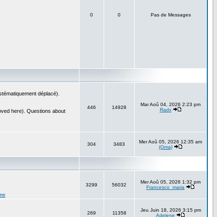
0
0
Pas de Messages
systématiquement déplacé).
Mar Aoû 04, 2026 2:23 pm
446
14928
Radx
oved here). Questions about
Mer Aoû 05, 2026 12:35 am
304
3483
{Oma}
Mer Aoû 05, 2026 1:32 pm
3299
56032
Francesco_maria
me
Jeu Juin 18, 2026 3:15 pm
269
11358
Adelene