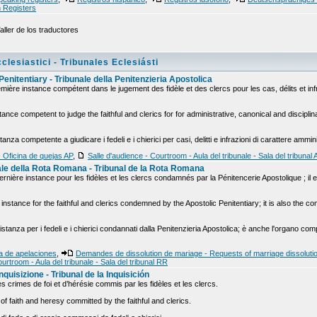
h Registers
aller de los traductores
clesiastici - Tribunales Eclesiásti
Penitentiary - Tribunale della Penitenzieria Apostolica
emière instance compétent dans le jugement des fidèle et des clercs pour les cas, délits et infr
instance competent to judge the faithful and clerics for for administrative, canonical and discipl
stanza competente a giudicare i fedeli e i chierici per casi, delitti e infrazioni di carattere ammin
- Oficina de quejas AP
,
Salle d'audience - Courtroom - Aula del tribunale - Sala del tribunal 
nale della Rota Romana - Tribunal de la Rota Romana
rnière instance pour les fidèles et les clercs condamnés par la Pénitencerie Apostolique ; il 
instance for the faithful and clerics condemned by the Apostolic Penitentiary; it is also the c
istanza per i fedeli e i chierici condannati dalla Penitenzieria Apostolica; è anche l'organo co
na de apelaciones
,
Demandes de dissolution de mariage - Requests of marriage dissolutio
urtroom - Aula del tribunale - Sala del tribunal RR
'Inquisizione - Tribunal de la Inquisición
les crimes de foi et d’hérésie commis par les fidèles et les clercs.
s of faith and heresy committed by the faithful and clerics.