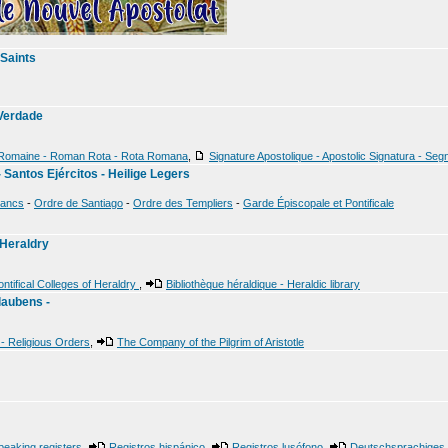
 Saints
 Verdade
Romaine - Roman Rota - Rota Romana
,
Signature Apostolique - Apostolic Signatura - Seg
Santos Ejércitos - Heilige Legers
rancs
-
Ordre de Santiago
-
Ordre des Templiers
-
Garde Épiscopale et Pontificale
 Heraldry
ntifical Colleges of Heraldry
,
Bibliothèque héraldique - Heraldic library
Glaubens -
 - Religious Orders
,
The Company of the Pilgrim of Aristotle
peaking registers
,
Registros hispánico
,
Registros lusófono
,
Deutschsprachiges 