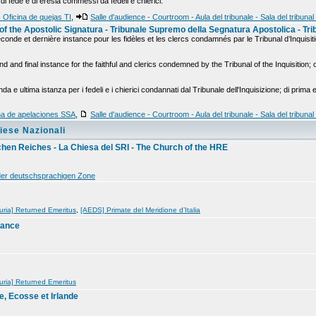
ni di fede e di eresia commessi da fedeli e chierici.
- Oficina de quejas TI
,
Salle d'audience - Courtroom - Aula del tribunale - Sala del tribunal
f the Apostolic Signatura - Tribunale Supremo della Segnatura Apostolica - Tri
econde et dernière instance pour les fidèles et les clercs condamnés par le Tribunal d’Inquisit
 and final instance for the faithful and clerics condemned by the Tribunal of the Inquisition; o
a e ultima istanza per i fedeli e i chierici condannati dal Tribunale dell'Inquisizione; di prima e
cina de apelaciones SSA
,
Salle d'audience - Courtroom - Aula del tribunale - Sala del tribuna
iese Nazionali
chen Reiches - La Chiesa del SRI - The Church of the HRE
 der deutschsprachigen Zone
uria] Returned Emeritus
,
[AEDS] Primate del Meridione d’Italia
rance
uria] Returned Emeritus
e, Ecosse et Irlande