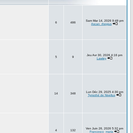
Sam Mar 14, 2026 9:49 pm
6
486
Ascan_rhegius
Jeu Avr 30, 2026 4:16 pm
5
9
Lawley
Lun Déc 29, 2025 4:30 pm
14
348
Tymothé de Nivellus
Ven Juin 26, 2026 5:32 pm
4
132
Francesco_maria