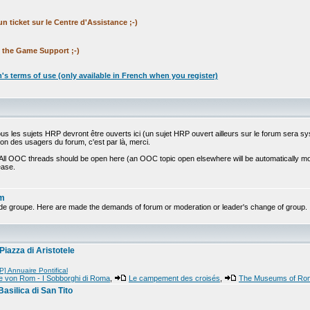
 ticket sur le Centre d'Assistance ;-)
n the Game Support ;-)
m's terms of use (only available in French when you register)
Tous les sujets HRP devront être ouverts ici (un sujet HRP ouvert ailleurs sur le forum sera 
ion des usagers du forum, c'est par là, merci.
. All OOC threads should be open here (an OOC topic open elsewhere will be automatically m
ease.
um
de groupe. Here are made the demands of forum or moderation or leader's change of group.
Piazza di Aristotele
P] Annuaire Pontifical
e von Rom - I Sobborghi di Roma
,
Le campement des croisés
,
The Museums of Ro
Basilica di San Tito