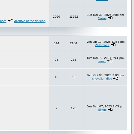
Lun Mar 30, 2026 3:08 pm
2060
11652
Sixtus
 room
,
Archive of the Vatican
Ven Juil 17, 2026 11:54 pm
514
2184
Philomona
Dim Mai 09, 2021 7:44 pm
23
273
Ines..
Ven Oct 06, 2023 7:03 pm
12
53
chevalier_dide
Jeu Sep 07, 2023 3:05 pm
9
123
Sixtus