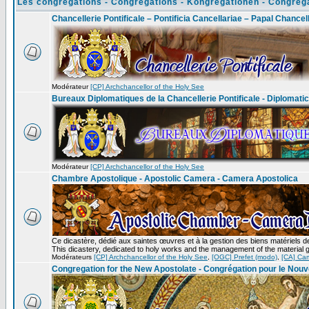
Les congrégations - Congregations - Kongregationen - Congreg
Chancellerie Pontificale – Pontificia Cancellariae – Papal Chancel
Modérateur
[CP] Archchancellor of the Holy See
Bureaux Diplomatiques de la Chancellerie Pontificale - Diplomatic 
Modérateur
[CP] Archchancellor of the Holy See
Chambre Apostolique - Apostolic Camera - Camera Apostolica
Ce dicastère, dédié aux saintes œuvres et à la gestion des biens matériels de 
This dicastery, dedicated to holy works and the management of the material g
Modérateurs
[CP] Archchancellor of the Holy See
,
[OGC] Prefet (modo)
,
[CA] Ca
Congregation for the New Apostolate - Congrégation pour le Nouv