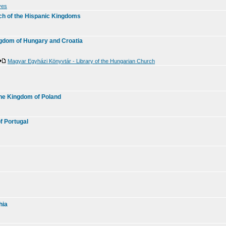
ves
rch of the Hispanic Kingdoms
ngdom of Hungary and Croatia
Magyar Egyházi Könyvtár - Library of the Hungarian Church
 the Kingdom of Poland
of Portugal
hia