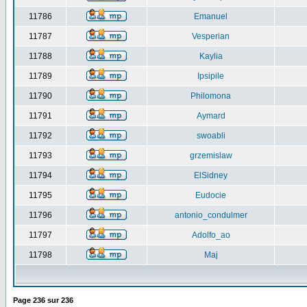
11786
Emanuel
11787
Vesperian
11788
Kaylia
11789
Ipsipile
11790
Philomona
11791
Aymard
11792
swoabli
11793
grzemislaw
11794
ElSidney
11795
Eudocie
11796
antonio_condulmer
11797
Adolfo_ao
11798
Maj
Page
236
sur
236