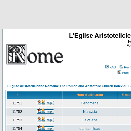
L'Eglise Aristoteli
F
Fo
FAQ
Rech
Profil
L'Eglise Aristotelicienne Romaine The Roman and Aristotelic Church Index du 
#
Nom d'utilisateur
E-mai
11751
Fenomena
11752
Narcysia
11753
LaValette
11754
damian.fleau