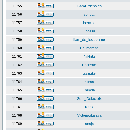
11755
PacoUrdenales
11756
sonea.
11757
Iberville
11758
_bossa
11759
liam_de_lostebarne
11760
Calimerette
11761
Nikhita
11762
Roderac.
11763
tazspike
11764
heraa
11765
Delyria
11766
Gael_Delacroix
11767
Radx
11768
Victoria.d.alaya
11769
anajs