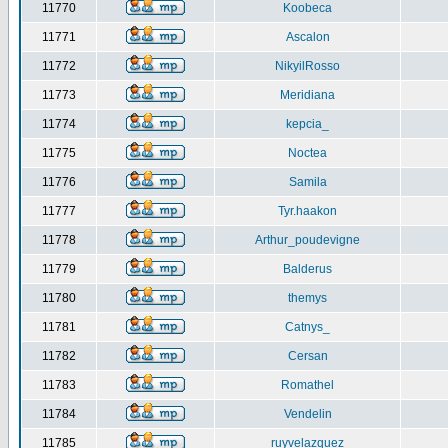
11770
Koobeca
11771
Ascalon
11772
NikyilRosso
11773
Meridiana
11774
kepcia_
11775
Noctea
11776
Samila
11777
Tyr.haakon
11778
Arthur_poudevigne
11779
Balderus
11780
themys
11781
Catnys_
11782
Cersan
11783
Romathel
11784
Vendelin
11785
ruyvelazquez