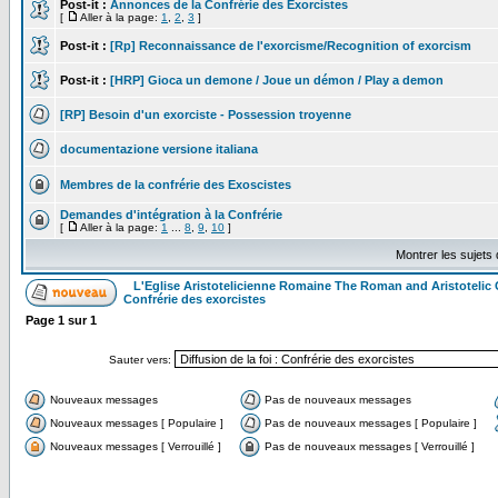
Post-it :
Annonces de la Confrérie des Exorcistes
[
Aller à la page:
1
,
2
,
3
]
Post-it :
[Rp] Reconnaissance de l'exorcisme/Recognition of exorcism
Post-it :
[HRP] Gioca un demone / Joue un démon / Play a demon
[RP] Besoin d'un exorciste - Possession troyenne
documentazione versione italiana
Membres de la confrérie des Exoscistes
Demandes d'intégration à la Confrérie
[
Aller à la page:
1
...
8
,
9
,
10
]
Montrer les sujets
L'Eglise Aristotelicienne Romaine The Roman and Aristoteli
Confrérie des exorcistes
Page
1
sur
1
Sauter vers:
Nouveaux messages
Pas de nouveaux messages
Nouveaux messages [ Populaire ]
Pas de nouveaux messages [ Populaire ]
Nouveaux messages [ Verrouillé ]
Pas de nouveaux messages [ Verrouillé ]