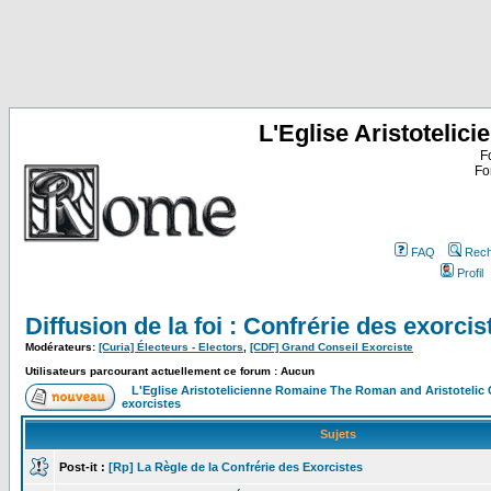
L'Eglise Aristoteli
F
Fo
FAQ
Rech
Profil
Diffusion de la foi : Confrérie des exorcis
Modérateurs:
[Curia] Électeurs - Electors
,
[CDF] Grand Conseil Exorciste
Utilisateurs parcourant actuellement ce forum : Aucun
L'Eglise Aristotelicienne Romaine The Roman and Aristoteli
exorcistes
Sujets
Post-it :
[Rp] La Règle de la Confrérie des Exorcistes