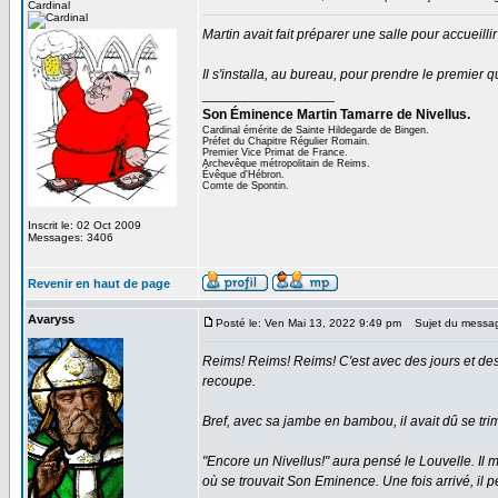
Cardinal
Martin avait fait préparer une salle pour accueill
Il s'installa, au bureau, pour prendre le premier qu
_________________
Son Éminence Martin Tamarre de Nivellus.
Cardinal émérite de Sainte Hildegarde de Bingen.
Préfet du Chapitre Régulier Romain.
Premier Vice Primat de France.
Archevêque métropolitain de Reims.
Évêque d'Hébron.
Comte de Spontin.
Inscrit le: 02 Oct 2009
Messages: 3406
Revenir en haut de page
Avaryss
Posté le: Ven Mai 13, 2022 9:49 pm
Sujet du messa
Reims! Reims! Reims! C'est avec des jours et des 
recoupe.
Bref, avec sa jambe en bambou, il avait dû se tri
"Encore un Nivellus!" aura pensé le Louvelle. Il me
où se trouvait Son Eminence. Une fois arrivé, il p