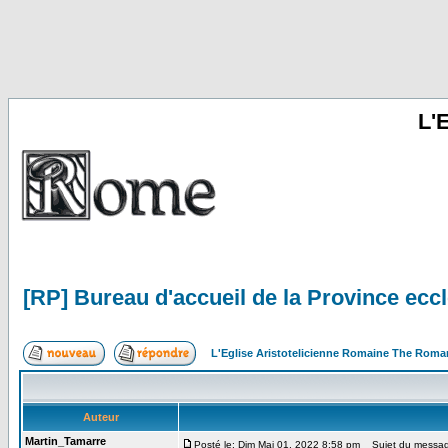
L'
[RP] Bureau d'accueil de la Province ecc
L'Eglise Aristotelicienne Romaine The Roma
Auteur
Martin_Tamarre
Posté le: Dim Mai 01, 2022 8:58 pm
Sujet du message: