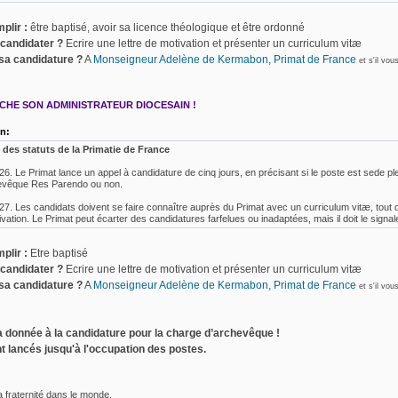
mplir :
être baptisé, avoir sa licence théologique et être ordonné
 candidater ?
Ecrire une lettre de motivation et présenter un curriculum vitæ
sa candidature ?
A
Monseigneur Adelène de Kermabon, Primat de France
et s'il vou
CHE SON ADMINISTRATEUR DIOCESAIN !
on:
t des statuts de la Primatie de France
 26. Le Primat lance un appel à candidature de cinq jours, en précisant si le poste est sede p
evêque Res Parendo ou non.
 27. Les candidats doivent se faire connaître auprès du Primat avec un curriculum vitæ, tout di
vation. Le Primat peut écarter des candidatures farfelues ou inadaptées, mais il doit le sign
mplir :
Etre baptisé
 candidater ?
Ecrire une lettre de motivation et présenter un curriculum vitæ
sa candidature ?
A
Monseigneur Adelène de Kermabon, Primat de France
et s'il vou
ra donnée à la candidature pour la charge d’archevêque !
t lancés jusqu'à l'occupation des postes.
 fraternité dans le monde,