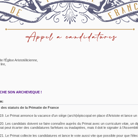
e l’Église Aristotélicienne,
lire,
CHE SON ARCHEVEQUE !
on:
t des statuts de la Primatie de France
 19. Le Primat annonce la vacance d'un siège (archi)épiscopal en place d'Aristote et lance un
 20. Les candidats doivent se faire connaître auprès du Primat avec un curriculum vitæ, un dip
at peut écarter des candidatures farfelues ou inadaptées, mais il doit le signaler à l’Assemb
 21. Le Primat collecte les candidatures et lance le vote aussi vite que possible pour que l’él