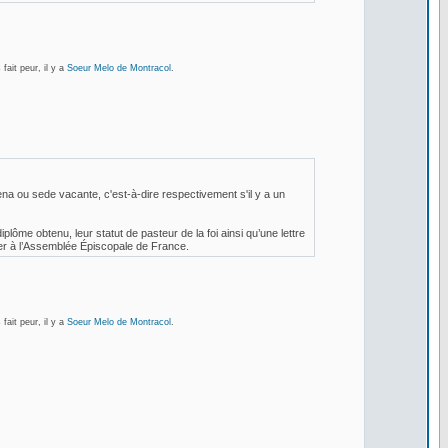
s fait peur, il y a
Soeur Melo de Montracol
.
lena ou sede vacante, c'est-à-dire respectivement s'il y a un
plôme obtenu, leur statut de pasteur de la foi ainsi qu’une lettre
aler à l’Assemblée Épiscopale de France.
s fait peur, il y a
Soeur Melo de Montracol
.