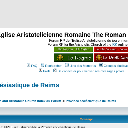
Eglise Aristotelicienne Romaine The Roman 
Forum RP de l'Eglise Aristotelicienne du jeu en lig
Forum RP for the Aristotelic Church of the
RK
onlin
FAQ
Rechercher
Liste des Membres
Groupes d'utilisa
Profil
Se connecter pour vérifier ses messages privés
lésiastique de Reims
n and Aristotelic Church Index du Forum
->
Province ecclésiastique de Reims
Message
 [RP] Bureau d'accueil de la Province ecclésiastique de Reims