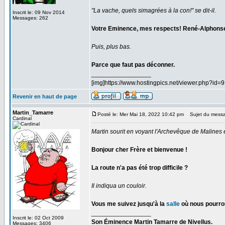
"La vache, quels simagrées à la con!" se dit-il.
Inscrit le: 09 Nov 2014
Messages: 262
Votre Eminence, mes respects! René-Alphonse 
Puis, plus bas.
Parce que faut pas déconner.
_________________
[img]https://www.hostingpics.net/viewer.php?id
Revenir en haut de page
Martin_Tamarre
Posté le: Mer Mai 18, 2022 10:42 pm
Sujet du mess
Cardinal
Martin sourit en voyant l'Archevêque de Malines et
Bonjour cher Frère et bienvenue !
La route n'a pas été trop difficile ?
Il indiqua un couloir.
Vous me suivez jusqu'à la
salle
où nous pourro
_________________
Inscrit le: 02 Oct 2009
Son Éminence Martin Tamarre de Nivellus.
Messages: 3406