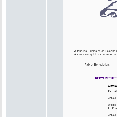
----------------------------------
A
tous les Fidèles et les Pèlerins d
A
tous ceux qui liront ou se feront 
P
aix et
B
énédiction,
REIMS RECHER
Citati
Extrai
Article
Article
Le Prim
Article