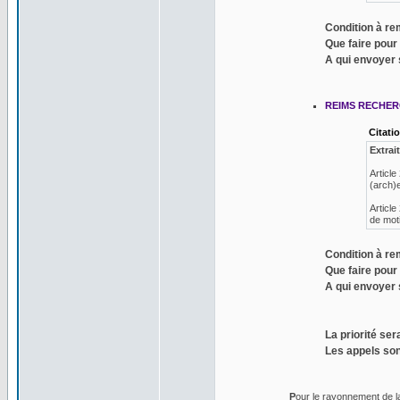
Condition à re
Que faire pour
A qui envoyer 
REIMS RECHER
Citati
Extrai
Article
(arch)
Article
de moti
Condition à re
Que faire pour
A qui envoyer 
La priorité se
Les appels son
P
our le rayonnement de la