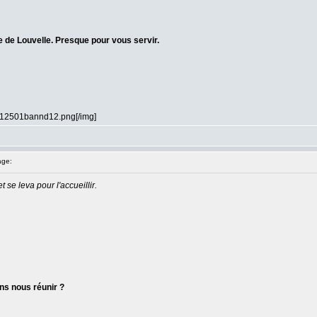
de Louvelle. Presque pour vous servir.
=912501bannd12.png[/img]
age:
 se leva pour l'accueillir.
ns nous réunir ?