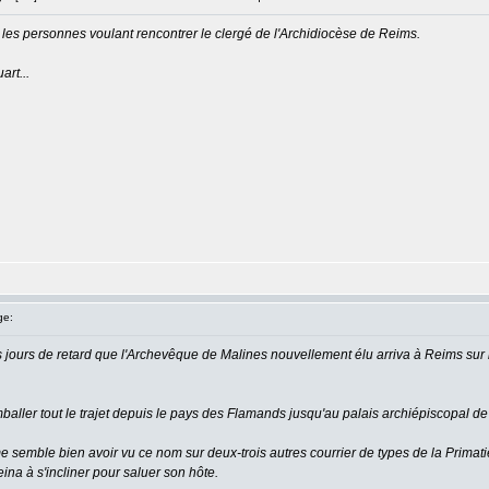
ir les personnes voulant rencontrer le clergé de l'Archidiocèse de Reims.
art...
ge:
jours de retard que l'Archevêque de Malines nouvellement élu arriva à Reims sur inv
mballer tout le trajet depuis le pays des Flamands jusqu'au palais archiépiscopal d
 semble bien avoir vu ce nom sur deux-trois autres courrier de types de la Primatie. U
eina à s'incliner pour saluer son hôte.