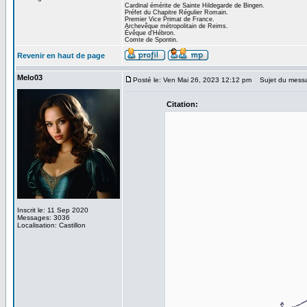
Cardinal émérite de Sainte Hildegarde de Bingen.
Préfet du Chapitre Régulier Romain.
Premier Vice Primat de France.
Archevêque métropolitain de Reims.
Évêque d'Hébron.
Comte de Spontin.
Revenir en haut de page
Melo03
Posté le: Ven Mai 26, 2023 12:12 pm
Sujet du mess
Citation:
Inscrit le: 11 Sep 2020
Messages: 3036
Localisation: Castillon