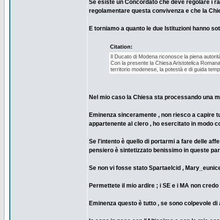
Se esiste un Concordato che deve regolare i rapp
regolamentare questa convivenza e che la Chie
E torniamo a quanto le due Istituzioni hanno sot
Citation:
Il Ducato di Modena riconosce la piena autorit
Con la presente la Chiesa Aristotelica Romana e
territorio modenese, la potestà e di guida temp
Nel mio caso la Chiesa sta processando una mi
Eminenza sinceramente , non riesco a capire tut
appartenente al clero , ho esercitato in modo c
Se l'intento è quello di portarmi a fare delle a
pensiero è sintetizzato benissimo in queste pa
Se non vi fosse stato Spartaelcid , Mary_eunice, 
Permettete il mio ardire ; i SE e i MA non cre
Eminenza questo è tutto , se sono colpevole di a