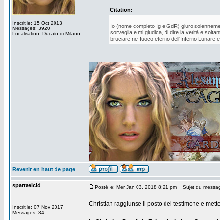
Citation:
Inscrit le: 15 Oct 2013
Io (nome completo Ig e GdR) giuro solennemente
Messages: 3920
sorveglia e mi giudica, di dire la verità e sol
Localisation: Ducato di Milano
bruciare nel fuoco eterno dell'Inferno Lunare 
_________________
Revenir en haut de page
spartaelcid
Posté le: Mer Jan 03, 2018 8:21 pm
Sujet du messag
Christian raggiunse il posto del testimone e mette
Inscrit le: 07 Nov 2017
Messages: 34