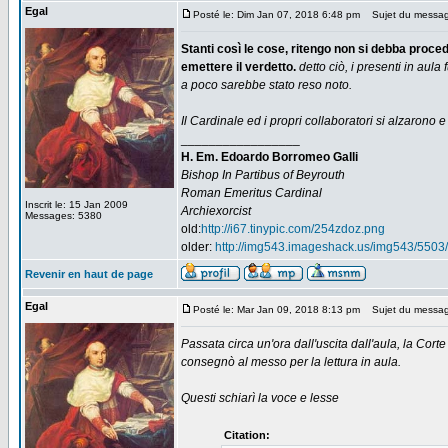
Egal
Posté le: Dim Jan 07, 2018 6:48 pm
Sujet du messag
Stanti così le cose, ritengo non si debba proce
emettere il verdetto.
detto ciò, i presenti in aul
a poco sarebbe stato reso noto.
Il Cardinale ed i propri collaboratori si alzarono e
_________________
H. Em. Edoardo Borromeo Galli
Bishop In Partibus of Beyrouth
Roman Emeritus Cardinal
Inscrit le: 15 Jan 2009
Archiexorcist
Messages: 5380
old:
http://i67.tinypic.com/254zdoz.png
older:
http://img543.imageshack.us/img543/5503/
Revenir en haut de page
Egal
Posté le: Mar Jan 09, 2018 8:13 pm
Sujet du messag
Passata circa un'ora dall'uscita dall'aula, la Cort
consegnò al messo per la lettura in aula.
Questi schiarì la voce e lesse
Citation: