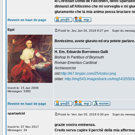
Io Christian Dondi de Falconieri, detto Spartae
dinnanzi all'Altissimo che mi sorveglia e mi giud
giuramento che la mia anima possa bruciare nel
Revenir en haut de page
Egal
Posté le: Jeu Jan 04, 2018 8:07 pm
Sujet du messag
Benissimo, avete giurato ed ora potete parlare
_________________
H. Em. Edoardo Borromeo Galli
Bishop In Partibus of Beyrouth
Roman Emeritus Cardinal
Archiexorcist
old:
http://i67.tinypic.com/254zdoz.png
older:
http://img543.imageshack.us/img543/5503/
Inscrit le: 15 Jan 2009
Messages: 5380
Revenir en haut de page
spartaelcid
Posté le: Ven Jan 05, 2018 6:30 pm
Sujet du messa
grazie vostra eminenza.
Inscrit le: 07 Nov 2017
Credo serva capire il perchè della mia affermazi
Messages: 34