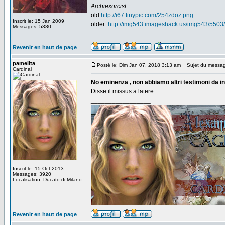
Archiexorcist
old:
http://i67.tinypic.com/254zdoz.png
Inscrit le: 15 Jan 2009
older:
http://img543.imageshack.us/img543/5503/
Messages: 5380
Revenir en haut de page
pamelita
Posté le: Dim Jan 07, 2018 3:13 am
Sujet du messag
Cardinal
No eminenza , non abbiamo altri testimoni da i
Disse il missus a latere.
_________________
Inscrit le: 15 Oct 2013
Messages: 3920
Localisation: Ducato di Milano
Revenir en haut de page