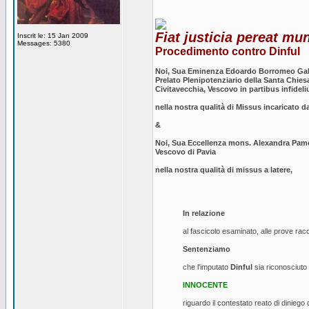
Fiat justicia pereat mu
Inscrit le: 15 Jan 2009
Messages: 5380
Procedimento contro Dinful
Noi, Sua Eminenza Edoardo Borromeo Galli 
Prelato Plenipotenziario della Santa Chies
Civitavecchia, Vescovo in partibus infideli
nella nostra qualità di Missus incaricato d
&
Noi, Sua Eccellenza mons. Alexandra Pamela
Vescovo di Pavia
nella nostra qualità di missus a latere,
In relazione
al fascicolo esaminato, alle prove racc
Sentenziamo
che l'imputato
Dinful
sia riconosciuto
INNOCENTE
riguardo il contestato reato di diniego d