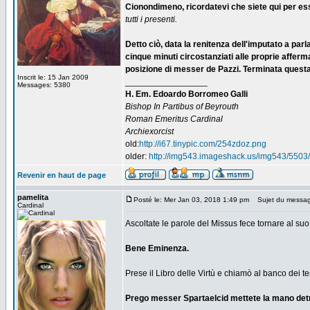
Cionondimeno, ricordatevi che siete qui per esse
tutti i presenti.
Detto ciò, data la renitenza dell'imputato a par
cinque minuti circostanziati alle proprie affer
posizione di messer de Pazzi. Terminata questa
Inscrit le: 15 Jan 2009
_________________
Messages: 5380
H. Em. Edoardo Borromeo Galli
Bishop In Partibus of Beyrouth
Roman Emeritus Cardinal
Archiexorcist
old:
http://i67.tinypic.com/254zdoz.png
older:
http://img543.imageshack.us/img543/5503/
Revenir en haut de page
pamelita
Posté le: Mer Jan 03, 2018 1:49 pm
Sujet du messag
Cardinal
Ascoltate le parole del Missus fece tornare al suo
Bene Eminenza.
Prese il Libro delle Virtù e chiamò al banco dei t
Prego messer Spartaelcid mettete la mano detra 