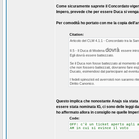
Come sicuramente saprete il Concordato vigent
Impero, prevede che per essere Duca si venga 
Per comodità ho portato con me la copia dell'ar
Citation:
Articolo del CLM 4.1.1 - Concordato tra la San
dovrà
II.5 - Il Duca di Modena
essere intro
Egli dovrà essere battezzato.
Se il Duca non fosse battezzato al momento del
che non fossero battezzati, dovranno fare espli
Ducato, esimendosi dal partecipare ad eventual
I fedeli spinozisti ed averroisti non saranno r
Diritto Canonico.
Questo implica che nonostante Anajs sia stata 
essere stata nominata IG, ci sono delle leggi d
ho affermato allora in consiglio ne quelle Imperi
Code:
OFF: c'è un ticket aperto agli 
AM in cui si evince il voto