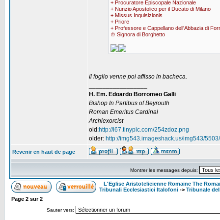
+ Procuratore Episcopale Nazionale
+ Nunzio Apostolico per il Ducato di Milano
+ Missus Inquisizionis
+ Priore
+ Professore e Cappellano dell'Abbazia di Fo
♔ Signora di Borghetto
Il foglio venne poi affisso in bacheca.
_________________
H. Em. Edoardo Borromeo Galli
Bishop In Partibus of Beyrouth
Roman Emeritus Cardinal
Archiexorcist
old:
http://i67.tinypic.com/254zdoz.png
older:
http://img543.imageshack.us/img543/5503/
Revenir en haut de page
Montrer les messages depuis:
L'Eglise Aristotelicienne Romaine The Roma
Tribunali Ecclesiastici Italofoni
->
Tribunale del
Page
2
sur
2
Sauter vers: