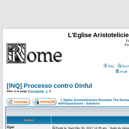
L'Eglise Aristoteli
F
Fo
FAQ
Rech
Profil
[INQ] Processo contro Dinful
Aller à la page
Précédente
1
,
2
L'Eglise Aristotelicienne Romaine The Roma
dell'Inquisizione - Italofono
Auteur
Egal
Posté le: Sam Déc 30, 2017 11:55 am
Sujet du mess