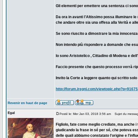
Gli elementi per emettere una sentenza ci sono
Da ora in avanti l'Altissimo possa illuminare le 
che andare oltre sia una offesa alla Verità e alle
Se sono riuscito a dimostrare la mia innocenza
Non intendo più rispondere a domande che esula
Io sono Aristotelico , Cittadino di Modena e dell'
Faccio presente che questo processo verrà ripor
Invito la Corte a leggere quanto qui scritto sol
http://forum.iregni.com/viewtopic.php?p=916
Revenir en haut de page
Egal
Posté le: Mer Jan 03, 2018 3:56 am
Sujet du messag
Figliolo, fate come meglio crediate, ma anche i 
giudicando la frase in sé per sé, che poteva e
delle quali abbiamo constatato l'origine e l'inf