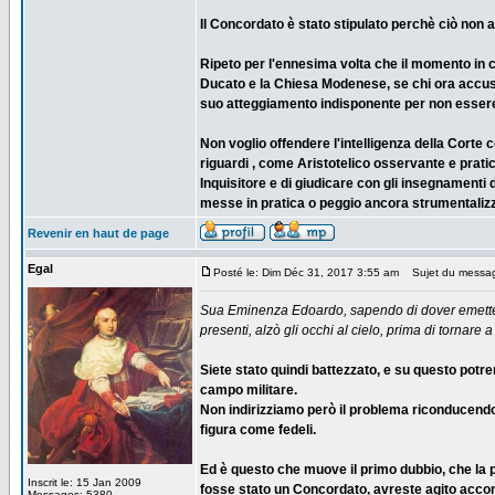
Il Concordato è stato stipulato perchè ciò non 
Ripeto per l'ennesima volta che il momento in cui
Ducato e la Chiesa Modenese, se chi ora accusa
suo atteggiamento indisponente per non essere
Non voglio offendere l'intelligenza della Corte 
riguardi , come Aristotelico osservante e pratica
Inquisitore e di giudicare con gli insegnamenti 
messe in pratica o peggio ancora strumentalizz
Revenir en haut de page
Egal
Posté le: Dim Déc 31, 2017 3:55 am
Sujet du messa
Sua Eminenza Edoardo, sapendo di dover emettere
presenti, alzò gli occhi al cielo, prima di tornare a
Siete stato quindi battezzato, e su questo potr
campo militare.
Non indirizziamo però il problema riconducendol
figura come fedeli.
Ed è questo che muove il primo dubbio, che la p
Inscrit le: 15 Jan 2009
fosse stato un Concordato, avreste agito acco
Messages: 5380