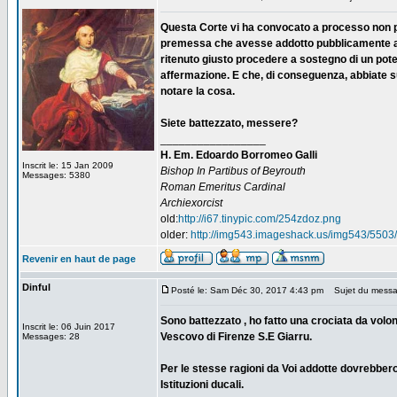
Questa Corte vi ha convocato a processo non pe
premessa che avesse addotto pubblicamente a m
ritenuto giusto procedere a sostegno di un pot
affermazione. E che, di conseguenza, abbiate sup
notare la cosa.
Siete battezzato, messere?
_________________
H. Em. Edoardo Borromeo Galli
Inscrit le: 15 Jan 2009
Bishop In Partibus of Beyrouth
Messages: 5380
Roman Emeritus Cardinal
Archiexorcist
old:
http://i67.tinypic.com/254zdoz.png
older:
http://img543.imageshack.us/img543/5503/
Revenir en haut de page
Dinful
Posté le: Sam Déc 30, 2017 4:43 pm
Sujet du messa
Sono battezzato , ho fatto una crociata da volon
Inscrit le: 06 Juin 2017
Vescovo di Firenze S.E Giarru.
Messages: 28
Per le stesse ragioni da Voi addotte dovrebbero
Istituzioni ducali.