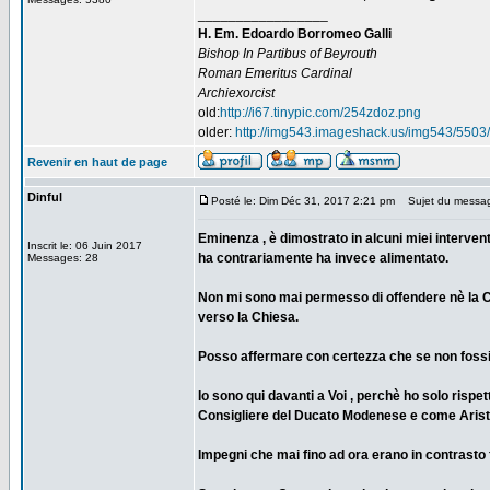
_________________
H. Em. Edoardo Borromeo Galli
Bishop In Partibus of Beyrouth
Roman Emeritus Cardinal
Archiexorcist
old:
http://i67.tinypic.com/254zdoz.png
older:
http://img543.imageshack.us/img543/5503/
Revenir en haut de page
Dinful
Posté le: Dim Déc 31, 2017 2:21 pm
Sujet du messa
Eminenza , è dimostrato in alcuni miei interven
Inscrit le: 06 Juin 2017
ha contrariamente ha invece alimentato.
Messages: 28
Non mi sono mai permesso di offendere nè la Ch
verso la Chiesa.
Posso affermare con certezza che se non fossi 
Io sono qui davanti a Voi , perchè ho solo rispe
Consigliere del Ducato Modenese e come Aristo
Impegni che mai fino ad ora erano in contrasto 