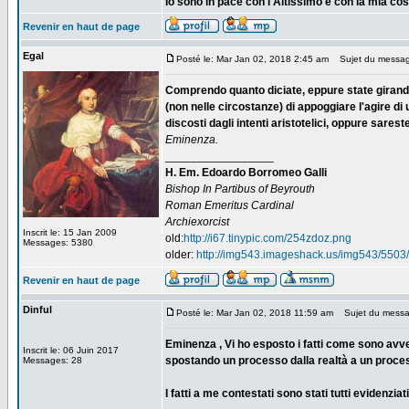
Io sono in pace con l'Altissimo e con la mia co
Revenir en haut de page
Egal
Posté le: Mar Jan 02, 2018 2:45 am
Sujet du messag
Comprendo quanto diciate, eppure state girando 
(non nelle circostanze) di appoggiare l'agire di
discosti dagli intenti aristotelici, oppure sares
Eminenza.
_________________
H. Em. Edoardo Borromeo Galli
Bishop In Partibus of Beyrouth
Roman Emeritus Cardinal
Archiexorcist
Inscrit le: 15 Jan 2009
old:
http://i67.tinypic.com/254zdoz.png
Messages: 5380
older:
http://img543.imageshack.us/img543/5503/
Revenir en haut de page
Dinful
Posté le: Mar Jan 02, 2018 11:59 am
Sujet du messa
Eminenza , Vi ho esposto i fatti come sono avve
Inscrit le: 06 Juin 2017
spostando un processo dalla realtà a un process
Messages: 28
I fatti a me contestati sono stati tutti evidenzia