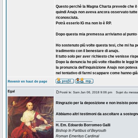
Questo perchè la Magna Charta prevede che il 
quindi Anajs non aveva ancora osservato tutte l
riconosciuta.
Potrà esserlo IG ma non lo è RP.
Dopo questa mia premessa arriviamo al punto de
Ho sostenuto più volte questa tesi, che mi ha p
tradimento con il benestare di anajs.
Il tutto solo per aver richiesto che venisse rispe
Dopo la denuncia ho più volte ribadito le legg
la pronuncia dell'inquisizione Anajs non poteva
nel tentativo di farmi scappare come hanno già f
Revenir en haut de page
Egal
Posté le: Sam Jan 06, 2018 9:06 pm
Sujet du messa
Ringrazio per la deposizione e non insisto pon
Abbiamo altri testimoni da ascoltare a sostegno 
_________________
H. Em. Edoardo Borromeo Galli
Bishop In Partibus of Beyrouth
Roman Emeritus Cardinal