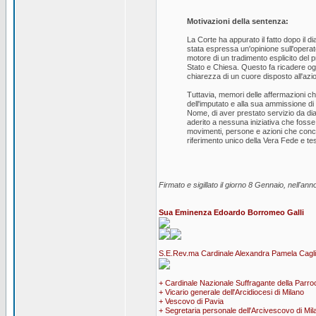
Motivazioni della sentenza:
La Corte ha appurato il fatto dopo il d
stata espressa un'opinione sull'opera
motore di un tradimento esplicito del pr
Stato e Chiesa. Questo fa ricadere ogn
chiarezza di un cuore disposto all'azio
Tuttavia, memori delle affermazioni c
dell'imputato e alla sua ammissione di
Nome, di aver prestato servizio da dia
aderito a nessuna iniziativa che foss
movimenti, persone e azioni che concor
riferimento unico della Vera Fede e tes
Firmato e sigillato il giorno 8 Gennaio, nell'an
Sua Eminenza Edoardo Borromeo Galli
S.E.Rev.ma Cardinale Alexandra Pamela Caglios
+ Cardinale Nazionale Suffragante della Parroc
+ Vicario generale dell'Arcidiocesi di Milano
+ Vescovo di Pavia
+ Segretaria personale dell'Arcivescovo di Mil