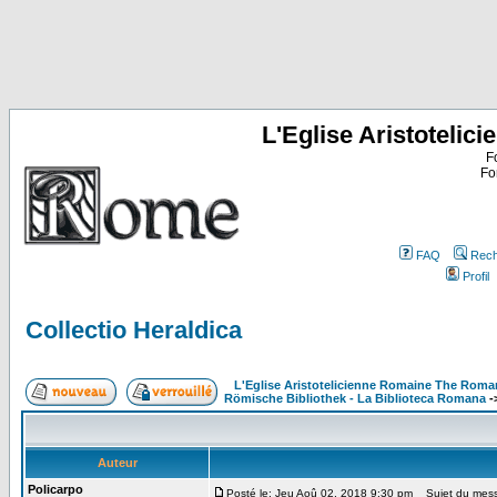
L'Eglise Aristoteli
F
Fo
FAQ
Rech
Profil
Collectio Heraldica
L'Eglise Aristotelicienne Romaine The Roma
Römische Bibliothek - La Biblioteca Romana
-
Auteur
Policarpo
Posté le: Jeu Aoû 02, 2018 9:30 pm
Sujet du messa