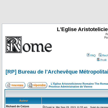
L'Eglise Aristoteli
F
Fo
FAQ
Rech
Profil
[RP] Bureau de l’Archevêque Métropolita
L'Eglise Aristotelicienne Romaine The Roma
Province Administrative de Vienne
Auteur
Richard de Cetzes
Posté le: Mer Sep 29, 2021 11:55 am
Sujet du message