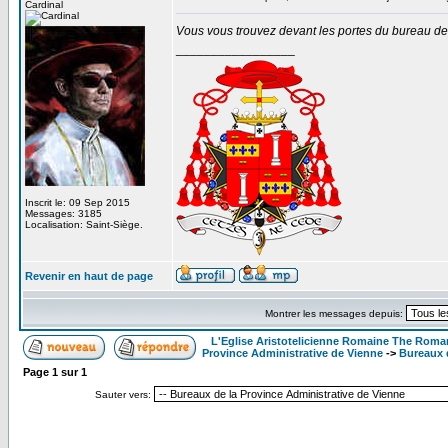
Cardinal
Vous vous trouvez devant les portes du bureau de 
_________________
Inscrit le: 09 Sep 2015
Messages: 3185
Localisation: Saint-Siège.
Revenir en haut de page
Montrer les messages depuis:
L'Eglise Aristotelicienne Romaine The Roma
Province Administrative de Vienne
->
Bureaux 
Page
1
sur
1
Sauter vers: