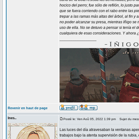
hocico del perro; fue sólo de refilón, lo justo p
que se fuera corriendo con el rabo entre las 
trepar a las ramas más altas del árbol, al fin y
no poder alcanzar su presa, mientras Iñigo se m
uso de ella. No se detuvo a pensar si tenía el
cualquiera de esas consideraciones. Y ahora 
_________________
Revenir en haut de page
Ines..
Posté le: Ven Aoû 05, 2022 1:39 pm
Sujet du mes
Las luces del día atravesaban la ventanas apen
trabajos bajo la atenta supervisión de la rubi