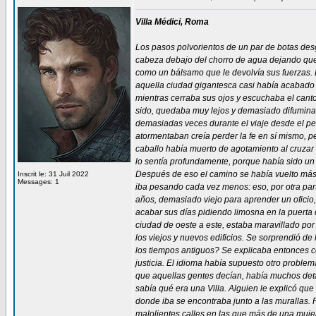
Villa Médici, Roma
Los pasos polvorientos de un par de botas de
cabeza debajo del chorro de agua dejando que
como un bálsamo que le devolvía sus fuerzas. 
aquella ciudad gigantesca casi había acabado c
mientras cerraba sus ojos y escuchaba el canto
sido, quedaba muy lejos y demasiado difumina
demasiadas veces durante el viaje desde el p
atormentaban creía perder la fe en sí mismo, pe
caballo había muerto de agotamiento al cruzar
lo sentía profundamente, porque había sido un
Después de eso el camino se había vuelto más 
Inscrit le: 31 Juil 2022
Messages: 1
iba pesando cada vez menos: eso, por otra parte
años, demasiado viejo para aprender un oficio,
acabar sus días pidiendo limosna en la puerta 
ciudad de oeste a este, estaba maravillado por
los viejos y nuevos edificios. Se sorprendió d
los tiempos antiguos? Se explicaba entonces co
justicia. El idioma había supuesto otro proble
que aquellas gentes decían, había muchos detal
sabía qué era una Villa. Alguien le explicó qu
donde iba se encontraba junto a las murallas. 
malolientes calles en las que más de una mujer