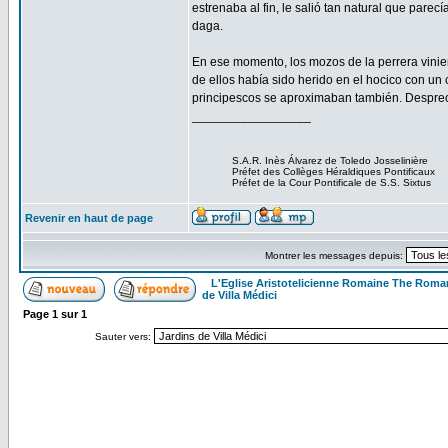
estrenaba al fin, le salió tan natural que parec
daga.
En ese momento, los mozos de la perrera vinier
de ellos había sido herido en el hocico con un 
principescos se aproximaban también. Despreo
_________________
S.A.R. Inès Álvarez de Toledo Josselinière
Préfet des Collèges Héraldiques Pontificaux
Préfet de la Cour Pontificale de S.S. Sixtus
Revenir en haut de page
Montrer les messages depuis:
L'Eglise Aristotelicienne Romaine The Roma
de Villa Médici
Page
1
sur
1
Sauter vers: