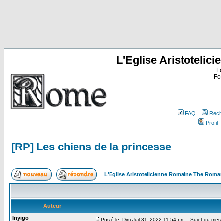
L'Eglise Aristoteli
F
Fo
FAQ
Rech
Profil
[RP] Les chiens de la princesse
L'Eglise Aristotelicienne Romaine The Roma
Auteur
Inyigo
Posté le: Dim Juil 31, 2022 11:54 pm
Sujet du messa