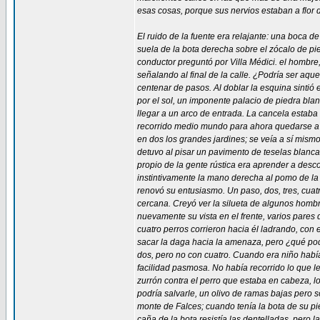
esas cosas, porque sus nervios estaban a flor d
El ruido de la fuente era relajante: una boca d
suela de la bota derecha sobre el zócalo de pi
conductor preguntó por Villa Médici. el hombre,
señalando al final de la calle. ¿Podría ser aqu
centenar de pasos. Al doblar la esquina sintió e
por el sol, un imponente palacio de piedra bla
llegar a un arco de entrada. La cancela estab
recorrido medio mundo para ahora quedarse a la
en dos los grandes jardines; se veía a sí mismo
detuvo al pisar un pavimento de teselas blanca
propio de la gente rústica era aprender a desco
instintivamente la mano derecha al pomo de la 
renovó su entusiasmo. Un paso, dos, tres, cuat
cercana. Creyó ver la silueta de algunos hombr
nuevamente su vista en el frente, varios pares
cuatro perros corrieron hacia él ladrando, con 
sacar la daga hacia la amenaza, pero ¿qué pod
dos, pero no con cuatro. Cuando era niño había
facilidad pasmosa. No había recorrido lo que l
zurrón contra el perro que estaba en cabeza, lo
podría salvarle, un olivo de ramas bajas pero 
monte de Falces; cuando tenía la bota de su pi
caña de la bota resistía las dentelladas, pero l