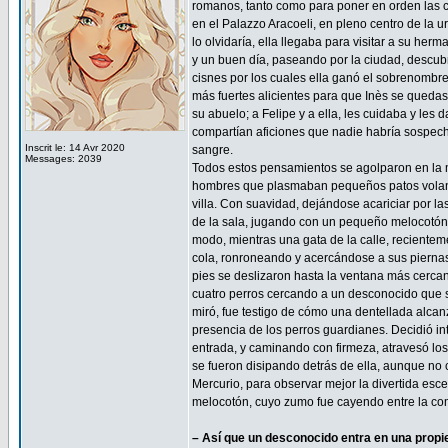
romanos, tanto como para poner en orden las 
en el Palazzo Aracoeli, en pleno centro de la ur
lo olvidaría, ella llegaba para visitar a su her
y un buen día, paseando por la ciudad, descubr
cisnes por los cuales ella ganó el sobrenombre
más fuertes alicientes para que Inès se queda
su abuelo; a Felipe y a ella, les cuidaba y le
compartían aficiones que nadie habría sospecha
Inscrit le: 14 Avr 2020
sangre.
Messages: 2039
Todos estos pensamientos se agolparon en la m
hombres que plasmaban pequeños patos volando 
villa. Con suavidad, dejándose acariciar por la
de la sala, jugando con un pequeño melocotón 
modo, mientras una gata de la calle, recientem
cola, ronroneando y acercándose a sus piernas.
pies se deslizaron hasta la ventana más cercan
cuatro perros cercando a un desconocido que s
miró, fue testigo de cómo una dentellada alcanz
presencia de los perros guardianes. Decidió int
entrada, y caminando con firmeza, atravesó los 
se fueron disipando detrás de ella, aunque no c
Mercurio, para observar mejor la divertida esc
melocotón, cuyo zumo fue cayendo entre la com
– Así que un desconocido entra en una propi